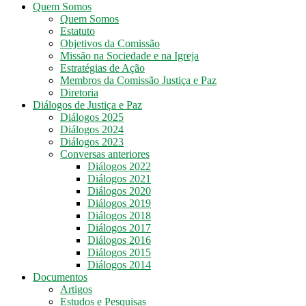
Quem Somos
DF
Quem Somos
Estatuto
Objetivos da Comissão
Comissão
Missão na Sociedade e na Igreja
Justiça
Estratégias de Ação
e
Membros da Comissão Justiça e Paz
Paz
Diretoria
DF
Diálogos de Justiça e Paz
–
Diálogos 2025
Arquidiocese
Diálogos 2024
de
Diálogos 2023
Brasília
Conversas anteriores
Diálogos 2022
Diálogos 2021
Diálogos 2020
Diálogos 2019
Diálogos 2018
Diálogos 2017
Diálogos 2016
Diálogos 2015
Diálogos 2014
Documentos
Artigos
Estudos e Pesquisas