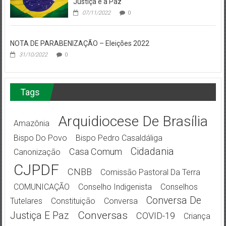
Justiça e a Paz
07/11/2022
0
NOTA DE PARABENIZAÇÃO – Eleições 2022
31/10/2022
0
Tags
Arquidiocese De Brasília
Amazônia
Bispo Do Povo
Bispo Pedro Casaldáliga
Cidadania
Casa Comum
Canonização
CJPDF
CNBB
Comissão Pastoral Da Terra
COMUNICAÇÃO
Conselho Indigenista
Conselhos
Conversa De
Tutelares
Constituição
Conversa
Conversas
Justiça E Paz
COVID-19
Criança