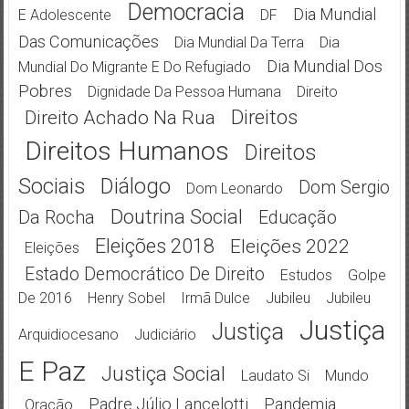
Democracia
Dia Mundial
E Adolescente
DF
Das Comunicações
Dia Mundial Da Terra
Dia
Dia Mundial Dos
Mundial Do Migrante E Do Refugiado
Pobres
Dignidade Da Pessoa Humana
Direito
Direitos
Direito Achado Na Rua
Direitos Humanos
Direitos
Sociais
Diálogo
Dom Sergio
Dom Leonardo
Doutrina Social
Da Rocha
Educação
Eleições 2018
Eleições 2022
Eleições
Estado Democrático De Direito
Estudos
Golpe
De 2016
Henry Sobel
Irmã Dulce
Jubileu
Jubileu
Justiça
Justiça
Arquidiocesano
Judiciário
E Paz
Justiça Social
Laudato Si
Mundo
Padre Júlio Lancelotti
Pandemia
Oração