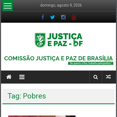
Pular
domingo, agosto 9, 2026
para
o
conteúdo
CJP-
DF
Comissão
Justiça
e
Tag: Pobres
Paz
DF
–
Arquidiocese