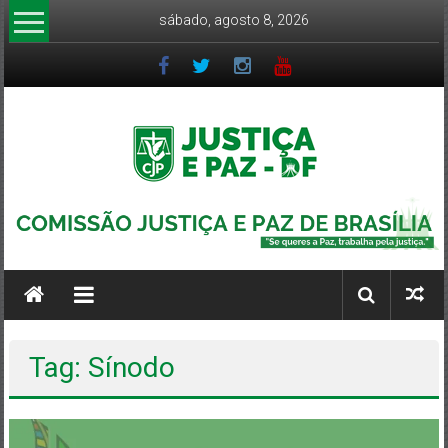
Pular
sábado, agosto 8, 2026
para
o
conteúdo
CJP-
DF
Comissão
Justiça
e
Tag: Sínodo
Paz
DF
–
Arquidiocese