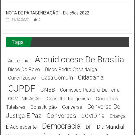
NOTA DE PARABENIZAÇÃO – Eleições 2022
31/10/2022
0
Tags
Arquidiocese De Brasília
Amazônia
Bispo Do Povo
Bispo Pedro Casaldáliga
Cidadania
Casa Comum
Canonização
CJPDF
CNBB
Comissão Pastoral Da Terra
COMUNICAÇÃO
Conselho Indigenista
Conselhos
Conversa De
Tutelares
Constituição
Conversa
Conversas
Justiça E Paz
COVID-19
Criança
Democracia
Dia Mundial
E Adolescente
DF