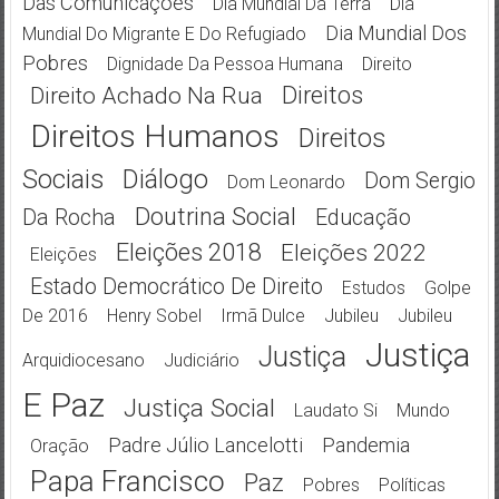
Das Comunicações
Dia Mundial Da Terra
Dia
Dia Mundial Dos
Mundial Do Migrante E Do Refugiado
Pobres
Dignidade Da Pessoa Humana
Direito
Direitos
Direito Achado Na Rua
Direitos Humanos
Direitos
Sociais
Diálogo
Dom Sergio
Dom Leonardo
Doutrina Social
Da Rocha
Educação
Eleições 2018
Eleições 2022
Eleições
Estado Democrático De Direito
Estudos
Golpe
De 2016
Henry Sobel
Irmã Dulce
Jubileu
Jubileu
Justiça
Justiça
Arquidiocesano
Judiciário
E Paz
Justiça Social
Laudato Si
Mundo
Padre Júlio Lancelotti
Pandemia
Oração
Papa Francisco
Paz
Pobres
Políticas