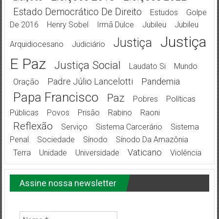
Estado Democrático De Direito
Estudos
Golpe
De 2016
Henry Sobel
Irmã Dulce
Jubileu
Jubileu
Justiça
Justiça
Arquidiocesano
Judiciário
E Paz
Justiça Social
Laudato Si
Mundo
Padre Júlio Lancelotti
Pandemia
Oração
Papa Francisco
Paz
Pobres
Políticas
Públicas
Povos
Prisão
Rabino
Raoni
Reflexão
Serviço
Sistema Carcerário
Sistema
Penal
Sociedade
Sínodo
Sínodo Da Amazônia
Vaticano
Terra
Unidade
Universidade
Violência
Assine nossa newsletter