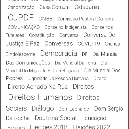
Cidadania
Casa Comum
Canonização
CJPDF
CNBB
Comissão Pastoral Da Terra
COMUNICAÇÃO
Conselho Indigenista
Conselhos
Conversa De
Tutelares
Constituição
Conversa
Conversas
Justiça E Paz
COVID-19
Criança
Democracia
Dia Mundial
E Adolescente
DF
Das Comunicações
Dia Mundial Da Terra
Dia
Dia Mundial Dos
Mundial Do Migrante E Do Refugiado
Pobres
Dignidade Da Pessoa Humana
Direito
Direitos
Direito Achado Na Rua
Direitos Humanos
Direitos
Sociais
Diálogo
Dom Sergio
Dom Leonardo
Doutrina Social
Da Rocha
Educação
Eleições 2018
Eleições 2022
Eleições