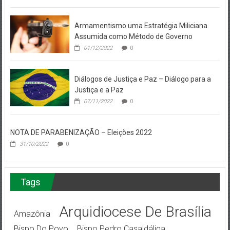
Armamentismo uma Estratégia Miliciana
Assumida como Método de Governo
01/12/2022
0
Diálogos de Justiça e Paz – Diálogo para a
Justiça e a Paz
07/11/2022
0
NOTA DE PARABENIZAÇÃO – Eleições 2022
31/10/2022
0
Tags
Arquidiocese De Brasília
Amazônia
Bispo Do Povo
Bispo Pedro Casaldáliga