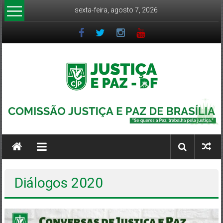
Pular
sexta-feira, agosto 7, 2026
para
o
conteúdo
CJP-
DF
Comissão
Justiça
e
Diálogos 2020
Paz
DF
–
Arquidiocese