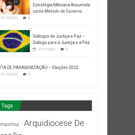
Estratégia Miliciana Assumida
como Método de Governo
01/12/2022
0
Diálogos de Justiça e Paz –
Diálogo para a Justiça e a Paz
07/11/2022
0
TA DE PARABENIZAÇÃO – Eleições 2022
31/10/2022
0
Tags
Arquidiocese De
mazônia