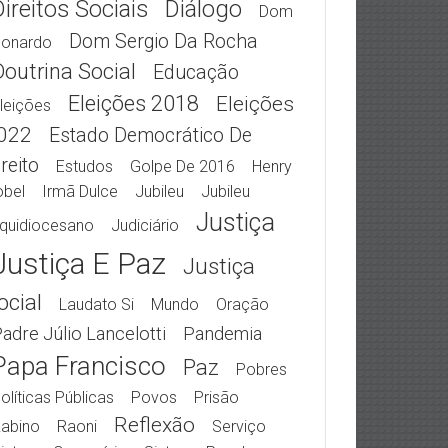
Direitos Sociais
Diálogo
Dom
Dom Sergio Da Rocha
eonardo
Doutrina Social
Educação
Eleições 2018
Eleições
leições
022
Estado Democrático De
reito
Estudos
Golpe De 2016
Henry
obel
Irmã Dulce
Jubileu
Jubileu
Justiça
quidiocesano
Judiciário
Justiça E Paz
Justiça
ocial
Laudato Si
Mundo
Oração
adre Júlio Lancelotti
Pandemia
Papa Francisco
Paz
Pobres
olíticas Públicas
Povos
Prisão
Reflexão
abino
Raoni
Serviço