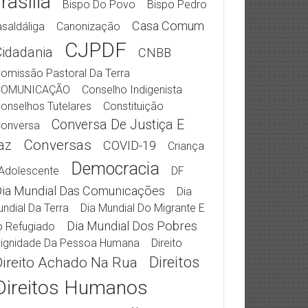
rasília
Bispo Do Povo
Bispo Pedro
Casa Comum
saldáliga
Canonização
CJPDF
Cidadania
CNBB
omissão Pastoral Da Terra
COMUNICAÇÃO
Conselho Indigenista
onselhos Tutelares
Constituição
Conversa De Justiça E
onversa
Conversas
az
COVID-19
Criança
Democracia
Adolescente
DF
ia Mundial Das Comunicações
Dia
ndial Da Terra
Dia Mundial Do Migrante E
Dia Mundial Dos Pobres
 Refugiado
ignidade Da Pessoa Humana
Direito
Direitos
Direito Achado Na Rua
Direitos Humanos