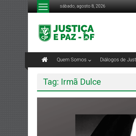
Pular
sábado, agosto 8, 2026
para
o
CJP-
conteúdo
DF
Comissão
Justiça
Quem Somos
Diálogos de Just
e
Paz
DF
Tag: Irmã Dulce
–
Arquidiocese
de
Brasília