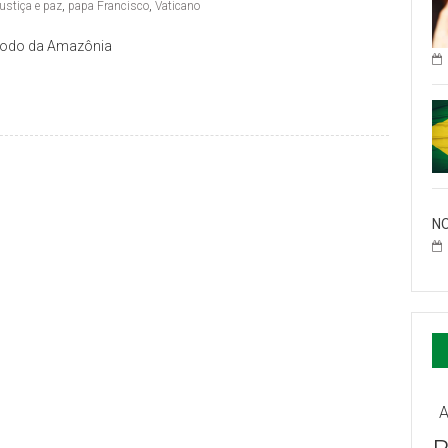
justiça e paz
,
papa Francisco
,
Vaticano
ínodo da Amazônia
NO
A