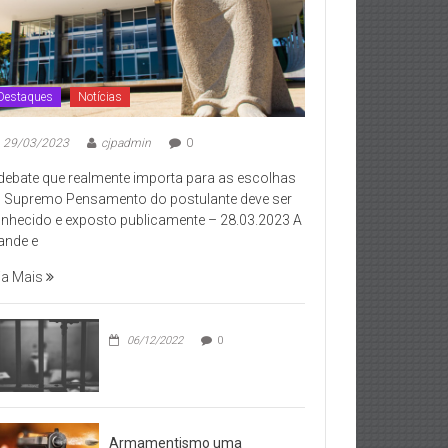
Destaques
Notícias
29/03/2023
cjpadmin
0
debate que realmente importa para as escolhas
 Supremo Pensamento do postulante deve ser
nhecido e exposto publicamente – 28.03.2023 A
ande e
ia Mais
06/12/2022
0
Armamentismo uma