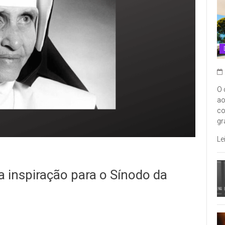
O 
ao
co
gr
Le
 inspiração para o Sínodo da