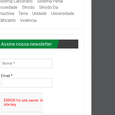
istema Carcerário
Sistema Penal
ociedade
Sínodo
Sínodo Da
mazônia
Terra
Unidade
Universidade
aticano
Violência
Assine nossa newsletter
Email
*