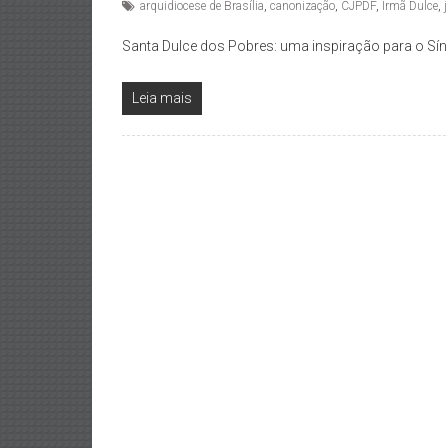
arquidiocese de Brasília
,
canonização
,
CJPDF
,
Irmã Dulce
,
Santa Dulce dos Pobres: uma inspiração para o S
Leia mais