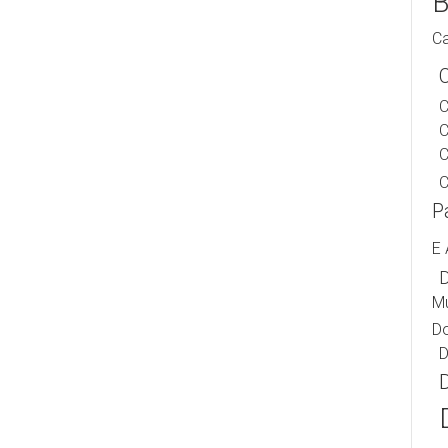
B
Ca
C
C
C
P
E 
D
Mu
Do
D