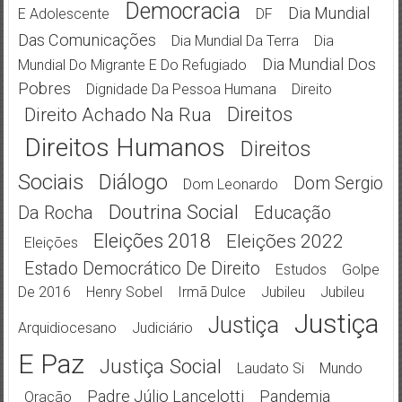
Democracia
Dia Mundial
E Adolescente
DF
Das Comunicações
Dia Mundial Da Terra
Dia
Dia Mundial Dos
Mundial Do Migrante E Do Refugiado
Pobres
Dignidade Da Pessoa Humana
Direito
Direitos
Direito Achado Na Rua
Direitos Humanos
Direitos
Sociais
Diálogo
Dom Sergio
Dom Leonardo
Doutrina Social
Da Rocha
Educação
Eleições 2018
Eleições 2022
Eleições
Estado Democrático De Direito
Estudos
Golpe
De 2016
Henry Sobel
Irmã Dulce
Jubileu
Jubileu
Justiça
Justiça
Arquidiocesano
Judiciário
E Paz
Justiça Social
Laudato Si
Mundo
Padre Júlio Lancelotti
Pandemia
Oração