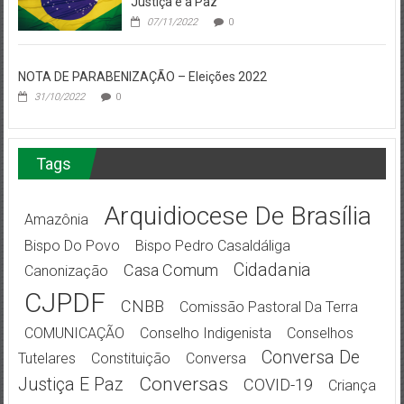
Justiça e a Paz
07/11/2022
0
NOTA DE PARABENIZAÇÃO – Eleições 2022
31/10/2022
0
Tags
Arquidiocese De Brasília
Amazônia
Bispo Do Povo
Bispo Pedro Casaldáliga
Cidadania
Casa Comum
Canonização
CJPDF
CNBB
Comissão Pastoral Da Terra
COMUNICAÇÃO
Conselho Indigenista
Conselhos
Conversa De
Tutelares
Constituição
Conversa
Conversas
Justiça E Paz
COVID-19
Criança