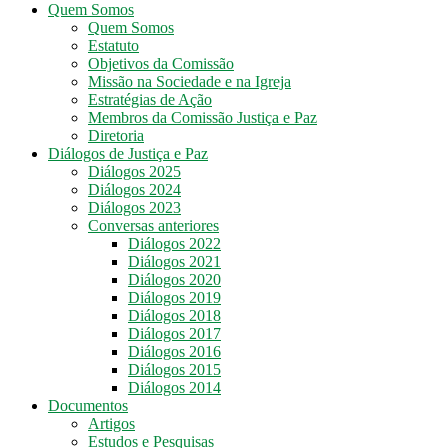
Quem Somos
Quem Somos
Comissão
Estatuto
Justiça
Objetivos da Comissão
e
Missão na Sociedade e na Igreja
Paz
Estratégias de Ação
DF
Membros da Comissão Justiça e Paz
–
Diretoria
Arquidiocese
Diálogos de Justiça e Paz
de
Diálogos 2025
Brasília
Diálogos 2024
Diálogos 2023
Conversas anteriores
Diálogos 2022
Diálogos 2021
Diálogos 2020
Diálogos 2019
Diálogos 2018
Diálogos 2017
Diálogos 2016
Diálogos 2015
Diálogos 2014
Documentos
Artigos
Estudos e Pesquisas