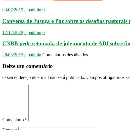
03/07/2019
cjpadmin
0
Conversa de Justiça e Paz sobre os desafios pastorais
17/12/2018
cjpadmin
0
CNBB pede retomada de julgamento de ADI sobre fi
em
26/03/2015
cjpadmin
Comentários desativados
CNBB
pede
Deixe um comentário
retomada
de
O seu endereço de e-mail não será publicado.
Campos obrigatórios s
julgamento
de
ADI
sobre
financiamento
privado
de
campanha
Comentário
*
–
25/03/2015
Nome
*