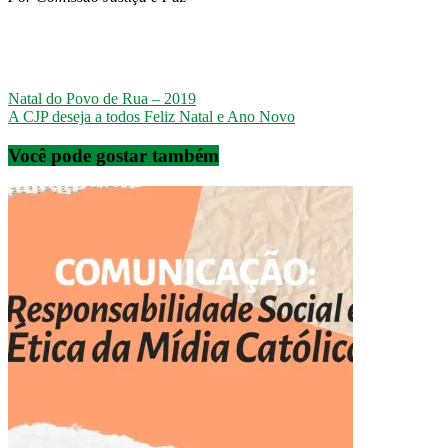
Navegação
Natal do Povo de Rua – 2019
A CJP deseja a todos Feliz Natal e Ano Novo
do
post
Você pode gostar também