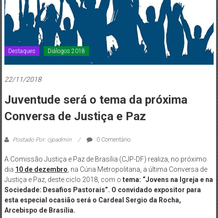
de
Brasília
Destaques
Diálogos 2018
22/11/2018
Juventude será o tema da próxima
Conversa de Justiça e Paz
Postado Por: cjpadmin
0 Comentário
A Comissão Justiça e Paz de Brasília (CJP-DF) realiza, no próximo
dia
10 de dezembro
, na Cúria Metropolitana, a última Conversa de
Justiça e Paz, deste ciclo 2018, com o
tema:
“Jovens na Igreja e na
Sociedade: Desafios Pastorais”.
O convidado expositor para
esta especial ocasião será o
Cardeal Sergio da Rocha
,
Arcebispo de Brasília.