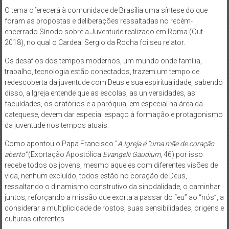
O tema oferecerá à comunidade de Brasília uma síntese do que
foram as propostas e deliberações ressaltadas no recém-
encerrado Sínodo sobre a Juventude realizado em Roma (Out-
2018), no qual o Cardeal Sergio da Rocha foi seu relator.
Os desafios dos tempos modernos, um mundo onde família,
trabalho, tecnologia estão conectados, trazem um tempo de
redescoberta da juventude com Deus e sua espiritualidade, sabendo
disso, a Igreja entende que as escolas, as universidades, as
faculdades, os oratórios e a paróquia, em especial na área da
catequese, devem dar especial espaço à formação e protagonismo
da juventude nos tempos atuais.
Como apontou o Papa Francisco “
A Igreja é “uma mãe de coração
aberto”
(Exortação Apostólica
Evangelii Gaudium
, 46) por isso
recebe todos os jovens, mesmo aqueles com diferentes visões de
vida, nenhum excluído, todos estão no coração de Deus,
ressaltando o dinamismo construtivo da sinodalidade, o caminhar
juntos, reforçando a missão que exorta a passar do “eu” ao “nós”, a
considerar a multiplicidade de rostos, suas sensibilidades, origens e
culturas diferentes.