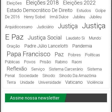
Eleições 2018
Eleições 2022
Eleições
Estado Democrático De Direito
Estudos
Golpe
De 2016
Henry Sobel
Irmã Dulce
Jubileu
Jubileu
Justiça
Justiça
Arquidiocesano
Judiciário
E Paz
Justiça Social
Laudato Si
Mundo
Padre Júlio Lancelotti
Pandemia
Oração
Papa Francisco
Paz
Pobres
Políticas
Públicas
Povos
Prisão
Rabino
Raoni
Reflexão
Serviço
Sistema Carcerário
Sistema
Penal
Sociedade
Sínodo
Sínodo Da Amazônia
Vaticano
Terra
Unidade
Universidade
Violência
Assine nossa newsletter