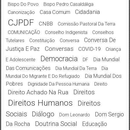
Bispo Do Povo
Bispo Pedro Casaldáliga
Cidadania
Casa Comum
Canonização
CJPDF
CNBB
Comissão Pastoral Da Terra
COMUNICAÇÃO
Conselho Indigenista
Conselhos
Conversa De
Tutelares
Constituição
Conversa
Conversas
Justiça E Paz
COVID-19
Criança
Democracia
Dia Mundial
E Adolescente
DF
Das Comunicações
Dia Mundial Da Terra
Dia
Dia Mundial Dos
Mundial Do Migrante E Do Refugiado
Pobres
Dignidade Da Pessoa Humana
Direito
Direitos
Direito Achado Na Rua
Direitos Humanos
Direitos
Sociais
Diálogo
Dom Sergio
Dom Leonardo
Doutrina Social
Da Rocha
Educação