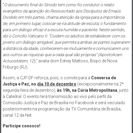
“
O documento final do Sínodo tem como fio condutor o relato
evangélico da aparição do Ressuscitado aos Discípulos de Emaús.
Dividido em três partes, chama atenção da Igreja para a importância
de, em primeiro lugar, colocar-se na atitude de escuta; o fundamento
para um diálogo eficaz é a escuta humilde e paciente. Neste sentido,
diz o Concílio Vaticano II: “Cuidem os adultos de estabelecer com os
jovens um diálogo amigável, que permita a ambas as partes superarem
a distância da idade, conhecerem-se mutuamente e comunicarem uns
aos outros as riquezas que a cada qual são próprias” (Apostolicam
Actuositatem, 12
),” avalia dom Edney Mattoso, Bispo de Nova
Friburgo (RJ).
Assim, a CJP-DF reforça, pois, o convite para a
Conversa de
Justiça e Paz, no
dia 10 de dezembro
(excepcionalmente na 2ª
segunda-feira de dezembro),
às 19h, na Cúria Metropolitana
, junto
à Catedral. O evento terá transmissão ao vivo pelo perfil da
Comissão Justiça e Paz de Brasília no Facebook e será veiculado
posteriormente na programação da TV Comunitária de Brasília,
canal 12 da Net.
Participe conosco!