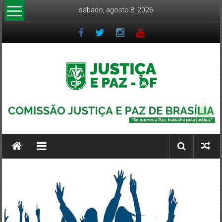
Pular
sábado, agosto 8, 2026
para
o
conteúdo
CJP-
DF
Comissão
Justiça
e
Paz
DF
–
Arquidiocese