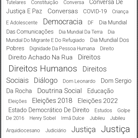
Conversa De
Tutelares
Constituição
Conversa
Conversas
Justiça E Paz
COVID-19
Criança
Democracia
Dia Mundial
E Adolescente
DF
Das Comunicações
Dia Mundial Da Terra
Dia
Dia Mundial Dos
Mundial Do Migrante E Do Refugiado
Pobres
Dignidade Da Pessoa Humana
Direito
Direitos
Direito Achado Na Rua
Direitos Humanos
Direitos
Sociais
Diálogo
Dom Sergio
Dom Leonardo
Doutrina Social
Da Rocha
Educação
Eleições 2018
Eleições 2022
Eleições
Estado Democrático De Direito
Estudos
Golpe
De 2016
Henry Sobel
Irmã Dulce
Jubileu
Jubileu
Justiça
Justiça
Arquidiocesano
Judiciário