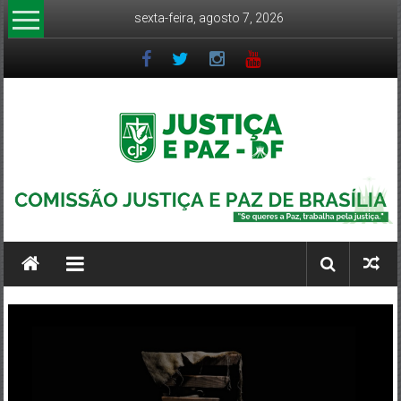
Pular
sexta-feira, agosto 7, 2026
para
o
conteúdo
CJP-
DF
Comissão
Justiça
e
Paz
DF
–
Arquidiocese