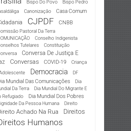
rasília
Bispo Do Povo
Bispo Pedro
Casa Comum
saldáliga
Canonização
CJPDF
Cidadania
CNBB
omissão Pastoral Da Terra
COMUNICAÇÃO
Conselho Indigenista
onselhos Tutelares
Constituição
Conversa De Justiça E
onversa
Conversas
az
COVID-19
Criança
Democracia
Adolescente
DF
ia Mundial Das Comunicações
Dia
ndial Da Terra
Dia Mundial Do Migrante E
Dia Mundial Dos Pobres
 Refugiado
ignidade Da Pessoa Humana
Direito
Direitos
Direito Achado Na Rua
Direitos Humanos