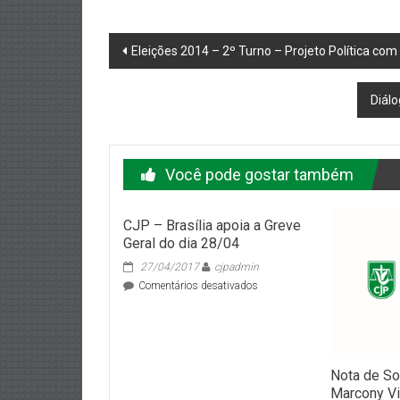
Navegação
Eleições 2014 – 2º Turno – Projeto Política co
do
Diál
post
Você pode gostar também
CJP – Brasília apoia a Greve
Geral do dia 28/04
27/04/2017
cjpadmin
em
Comentários desativados
CJP
–
Brasília
apoia
a
Nota de So
Greve
Marcony Vi
Geral