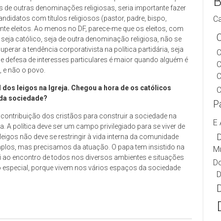
B
s de outras denominações religiosas, seria importante fazer
Ca
didatos com títulos religiosos (pastor, padre, bispo,
nte eleitos. Ao menos no DF, parece-me que os eleitos, com
seja católico, seja de outra denominação religiosa, não se
perar a tendência corporativista na política partidária, seja
C
de defesa de interesses particulares é maior quando alguém é
, e não o povo.
C
 dos leigos na Igreja. Chegou a hora de os católicos
C
 da sociedade?
P
contribuição dos cristãos para construir a sociedade na
E 
a. A política deve ser um campo privilegiado para se viver de
D
eigos não deve se restringir à vida interna da comunidade
mplos, mas precisamos da atuação. O papa tem insistido na
Mu
vai ao encontro de todos nos diversos ambientes e situações
Do
o especial, porque vivem nos vários espaços da sociedade
D