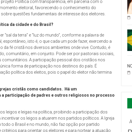
 O projeto Política com transparência, em parceria com o
e momento eleitoral, favorecendo o conhecimento do
obre questões fundamentais de interesse dos eleitores.
ítica da cidade e do Brasil?
ser “sal da terra” e “luz do mundo”, conforme a palavra de
l, espontâneo, isto é, o que cada um pode fazer, exercendo a
da fé cristã nos diversos ambientes onde vive. Contudo, é
o, comunitário, em conjunto. Pode ser por pastorais sociais,
os comunitários. A participação pessoal dos cristãos nos
NO
 única forma de participação nos destinos do país. É
o política dos eleitos, pois o papel do eleitor não termina
igrejas cristãs como candidatos. Há um
 a participação de padres e outros religiosos no processo
os leigos e leigas na política, proibindo a participação dos
m incentivar os leigos a atuarem nos partidos políticos. A Igreja
A
todo o Brasil e no mundo, não faz opção por partido
e critérios para orientar os eleitores e para nortear a atuação