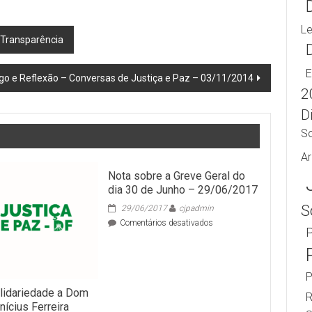
L
m Transparência
E
ogo e Reflexão – Conversas de Justiça e Paz – 03/11/2014
2
Di
S
Ar
Nota sobre a Greve Geral do
dia 30 de Junho – 29/06/2017
S
29/06/2017
cjpadmin
em
Comentários desativados
P
Nota
sobre
a
Greve
P
Geral
lidariedade a Dom
R
do
nícius Ferreira
dia