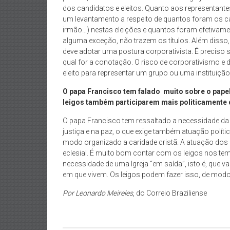
dos candidatos e eleitos. Quanto aos representante
um levantamento a respeito de quantos foram os can
irmão…) nestas eleições e quantos foram efetivame
alguma exceção, não trazem os títulos. Além disso, 
deve adotar uma postura corporativista. É preciso su
qual for a conotação. O risco de corporativismo e 
eleito para representar um grupo ou uma instituição
O papa Francisco tem falado muito sobre o papel
leigos também participarem mais politicamente
O papa Francisco tem ressaltado a necessidade da 
justiça e na paz, o que exige também atuação polític
modo organizado a caridade cristã. A atuação dos l
eclesial. É muito bom contar com os leigos nos te
necessidade de uma Igreja “em saída”, isto é, que 
em que vivem. Os leigos podem fazer isso, de mod
Por Leonardo Meireles
, do Correio Braziliense