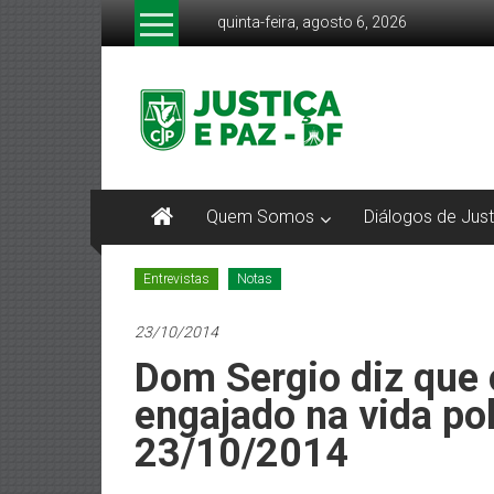
Pular
quinta-feira, agosto 6, 2026
para
o
CJP-
conteúdo
DF
Comissão
Justiça
Quem Somos
Diálogos de Just
e
Paz
DF
Entrevistas
Notas
–
Arquidiocese
23/10/2014
de
Dom Sergio diz que 
Brasília
engajado na vida pol
23/10/2014