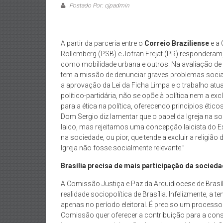
Postado Por: cjpadmin
A partir da parceria entre o
Correio Braziliense
e a 
Rollemberg (PSB) e Jofran Frejat (PR) responderam, 
como mobilidade urbana e outros. Na avaliação de d
tem a missão de denunciar graves problemas sociai
a aprovação da Lei da Ficha Limpa e o trabalho atual 
político-partidária, não se opõe à política nem a exc
para a ética na política, oferecendo princípios éticos
Dom Sergio diz lamentar que o papel da Igreja na 
laico, mas rejeitamos uma concepção laicista do E
na sociedade, ou pior, que tende a excluir a religião
Igreja não fosse socialmente relevante.”
Brasília precisa de mais participação da socied
A Comissão Justiça e Paz da Arquidiocese de Brasí
realidade sociopolítica de Brasília. Infelizmente, a t
apenas no período eleitoral. É preciso um processo
Comissão quer oferecer a contribuição para a constr