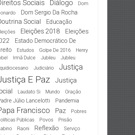
Direitos Sociais
Diálogo
Dom
Dom Sergio Da Rocha
eonardo
Doutrina Social
Educação
Eleições 2018
Eleições
leições
022
Estado Democrático De
reito
Estudos
Golpe De 2016
Henry
obel
Irmã Dulce
Jubileu
Jubileu
Justiça
quidiocesano
Judiciário
Justiça E Paz
Justiça
ocial
Laudato Si
Mundo
Oração
adre Júlio Lancelotti
Pandemia
Papa Francisco
Paz
Pobres
olíticas Públicas
Povos
Prisão
Reflexão
abino
Raoni
Serviço