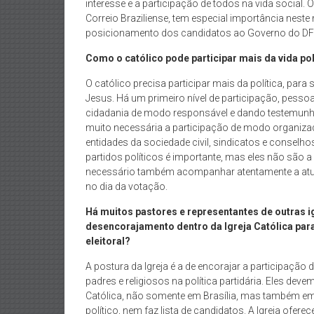
interesse e a participação de todos na vida social.
Correio Braziliense, tem especial importância nest
posicionamento dos candidatos ao Governo do DF s
Como o católico pode participar mais da vida pol
O católico precisa participar mais da política, para 
Jesus. Há um primeiro nível de participação, pessoa
cidadania de modo responsável e dando testemunho 
muito necessária a participação de modo organizad
entidades da sociedade civil, sindicatos e conselh
partidos políticos é importante, mas eles não são a
necessário também acompanhar atentamente a atuaçã
no dia da votação.
Há muitos pastores e representantes de outras 
desencorajamento dentro da Igreja Católica para
eleitoral?
A postura da Igreja é a de encorajar a participação d
padres e religiosos na política partidária. Eles deve
Católica, não somente em Brasília, mas também em 
político, nem faz lista de candidatos. A Igreja oferec