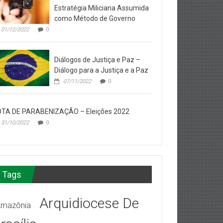
Estratégia Miliciana Assumida
como Método de Governo
01/12/2022
0
Diálogos de Justiça e Paz –
Diálogo para a Justiça e a Paz
07/11/2022
0
TA DE PARABENIZAÇÃO – Eleições 2022
31/10/2022
0
Tags
Arquidiocese De
mazônia