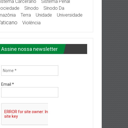
istema Carcerário
Sistema Penal
ociedade
Sínodo
Sínodo Da
mazônia
Terra
Unidade
Universidade
aticano
Violência
Assine nossa newsletter
Email
*