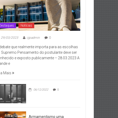
Destaques
Notícias
29/03/2023
cjpadmin
0
debate que realmente importa para as escolhas
 Supremo Pensamento do postulante deve ser
nhecido e exposto publicamente – 28.03.2023 A
ande e
ia Mais
06/12/2022
0
Armamentismo uma