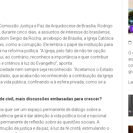
Comissão Justiça e Paz da Arquidiocese de Brasília, Rodrigo
durante cinco dias, a assuntos de interesse do brasiliense,
om Sergio da Rocha, arcebispo de Brasília, a Igreja Católica
s, como a corrupção. Ele lembra o papel da instituição para
na reforma política. “A Igreja, pelo fato de não ter opção
O 
lui; ao contrário, reconhece a importância e quer contribuir
ao
 e critérios à luz do Evangelho”, aponta.
co
sociedade nem sempre seja reconhecido. “Aceitamos o Estado
gr
stado, que acaba não reconhecendo a contribuição da Igreja
 da vida pública, confinando-a à esfera privada, como se a
Le
ade civil, mais discussões embasadas para crescer?
lia quer ser um espaço permanente de diálogo sobre a
endência geral é dar atenção à vida política local e nacional
 permanente de reflexão sobre as questões sociais. A
ução da justiça e da paz, à luz da fé cristã, estimulando o