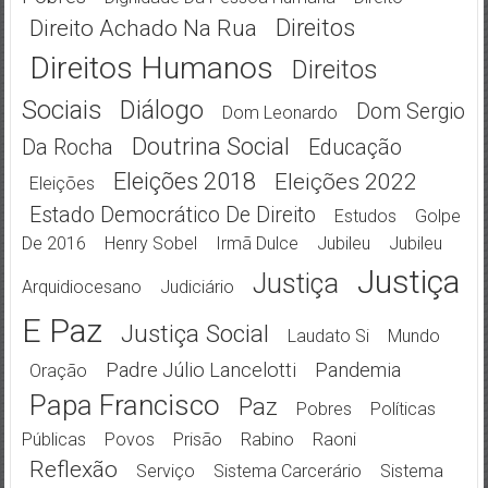
Direitos
Direito Achado Na Rua
Direitos Humanos
Direitos
Sociais
Diálogo
Dom Sergio
Dom Leonardo
Doutrina Social
Da Rocha
Educação
Eleições 2018
Eleições 2022
Eleições
Estado Democrático De Direito
Estudos
Golpe
De 2016
Henry Sobel
Irmã Dulce
Jubileu
Jubileu
Justiça
Justiça
Arquidiocesano
Judiciário
E Paz
Justiça Social
Laudato Si
Mundo
Padre Júlio Lancelotti
Pandemia
Oração
Papa Francisco
Paz
Pobres
Políticas
Públicas
Povos
Prisão
Rabino
Raoni
Reflexão
Serviço
Sistema Carcerário
Sistema