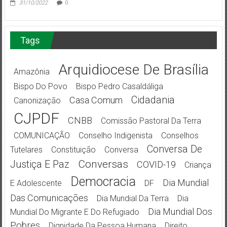
31/10/2022
0
Tags
Arquidiocese De Brasília
Amazônia
Bispo Do Povo
Bispo Pedro Casaldáliga
Cidadania
Casa Comum
Canonização
CJPDF
CNBB
Comissão Pastoral Da Terra
COMUNICAÇÃO
Conselho Indigenista
Conselhos
Conversa De
Tutelares
Constituição
Conversa
Conversas
Justiça E Paz
COVID-19
Criança
Democracia
Dia Mundial
E Adolescente
DF
Das Comunicações
Dia Mundial Da Terra
Dia
Dia Mundial Dos
Mundial Do Migrante E Do Refugiado
Pobres
Dignidade Da Pessoa Humana
Direito