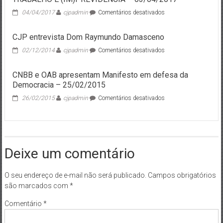
em
04/04/2017
cjpadmin
Comentários desativados
TRABALHO
E
CJP entrevista Dom Raymundo Damasceno
(IM)PREVIDÊNCIA
–
em
02/12/2014
cjpadmin
Comentários desativados
03/04/2017
CJP
entrevista
CNBB e OAB apresentam Manifesto em defesa da
Dom
Democracia – 25/02/2015
Raymundo
Damasceno
em
26/02/2015
cjpadmin
Comentários desativados
CNBB
e
OAB
apresentam
Manifesto
Deixe um comentário
em
defesa
da
O seu endereço de e-mail não será publicado.
Campos obrigatórios
Democracia
são marcados com
*
–
25/02/2015
Comentário
*