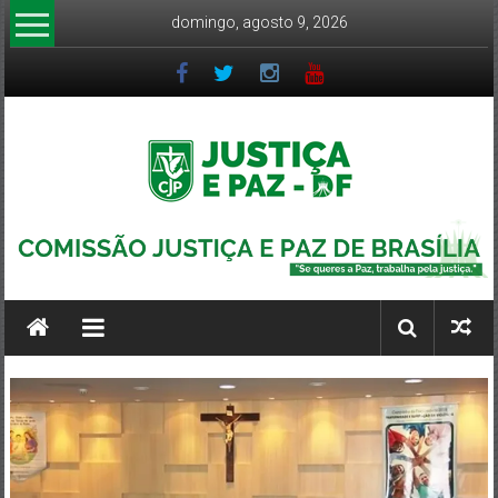
Pular
domingo, agosto 9, 2026
para
o
conteúdo
CJP-
DF
Comissão
Justiça
e
Paz
DF
–
Arquidiocese