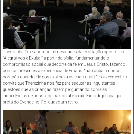
Therezinha Cruz abordou as novidades da exortação apostólica
“Alegrai-vos e Exultai” a partir da bíblia, fundamentando o
compromisso social que decorre da fé em Jesus Cristo, fazendo
com os presentes a experiência de Emaús: “não ardia o nosso
coração quando Ele nos explicava as escrituras?”. Foi veemente o
convite que Therezinha nos fez para escutar as inquietantes
questões que as crianças fazem perguntando sobre as
incoerências de nossa lógica social e a exigência de justiça que
brota do Evangelho. Foi quase um retiro.