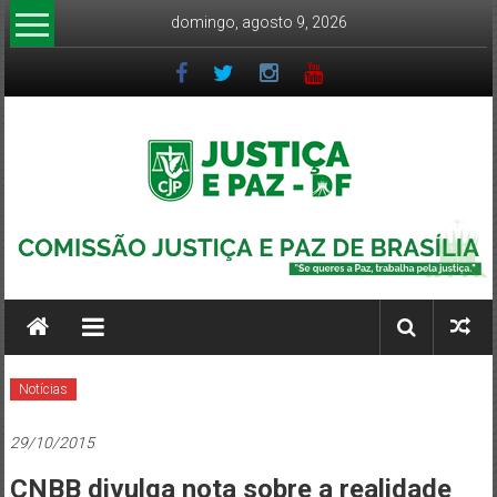
Pular
domingo, agosto 9, 2026
para
o
conteúdo
CJP-
DF
Comissão
Justiça
e
Notícias
Paz
DF
29/10/2015
–
Arquidiocese
CNBB divulga nota sobre a realidade