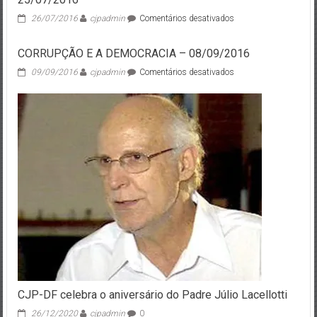
em
26/07/2016
cjpadmin
Comentários desativados
Conversa
de
CORRUPÇÃO E A DEMOCRACIA – 08/09/2016
Justiça
e
em
09/09/2016
cjpadmin
Comentários desativados
Paz
CORRUPÇÃO
de
E
4
A
de
DEMOCRACIA
Julho
–
de
08/09/2016
2016
–
25/07/2016
CJP-DF celebra o aniversário do Padre Júlio Lacellotti
26/12/2020
cjpadmin
0