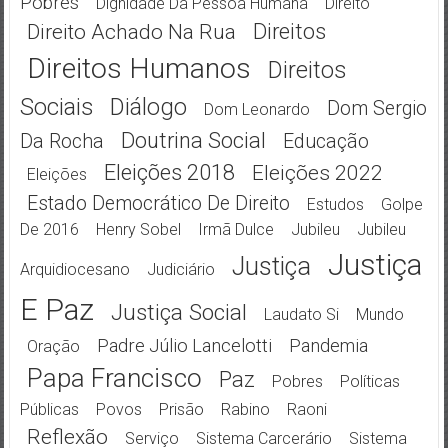
Pobres
Dignidade Da Pessoa Humana
Direito
Direitos
Direito Achado Na Rua
Direitos Humanos
Direitos
Sociais
Diálogo
Dom Sergio
Dom Leonardo
Doutrina Social
Da Rocha
Educação
Eleições 2018
Eleições 2022
Eleições
Estado Democrático De Direito
Estudos
Golpe
De 2016
Henry Sobel
Irmã Dulce
Jubileu
Jubileu
Justiça
Justiça
Arquidiocesano
Judiciário
E Paz
Justiça Social
Laudato Si
Mundo
Padre Júlio Lancelotti
Pandemia
Oração
Papa Francisco
Paz
Pobres
Políticas
Públicas
Povos
Prisão
Rabino
Raoni
Reflexão
Serviço
Sistema Carcerário
Sistema