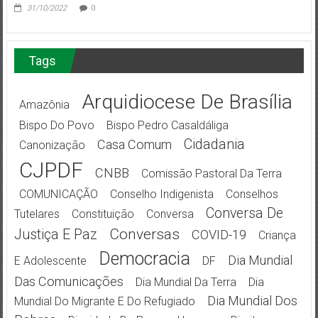
31/10/2022
0
Tags
Arquidiocese De Brasília
Amazônia
Bispo Do Povo
Bispo Pedro Casaldáliga
Cidadania
Casa Comum
Canonização
CJPDF
CNBB
Comissão Pastoral Da Terra
COMUNICAÇÃO
Conselho Indigenista
Conselhos
Conversa De
Tutelares
Constituição
Conversa
Conversas
Justiça E Paz
COVID-19
Criança
Democracia
Dia Mundial
E Adolescente
DF
Das Comunicações
Dia Mundial Da Terra
Dia
Dia Mundial Dos
Mundial Do Migrante E Do Refugiado