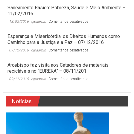
Saneamento Básico: Pobreza, Saúde e Meio Ambiente –
11/02/2016
em
18/02/2016
cjpadmin
Comentários desativados
Saneamento
Básico:
Esperança e Misericórdia: os Direitos Humanos como
Pobreza,
Caminho para a Justiça e a Paz – 07/12/2016
Saúde
e
em
07/12/2016
cjpadmin
Comentários desativados
Meio
Esperança
Ambiente
e
Arcebispo faz visita aos Catadores de materiais
–
Misericórdia:
11/02/2016
recicláveis no “EUREKA” – 08/11/201
os
Direitos
em
09/11/2016
cjpadmin
Comentários desativados
Humanos
Arcebispo
como
faz
Caminho
visita
para
Notícias
aos
a
Catadores
Justiça
de
e
materiais
a
recicláveis
Paz
no
–
“EUREKA”