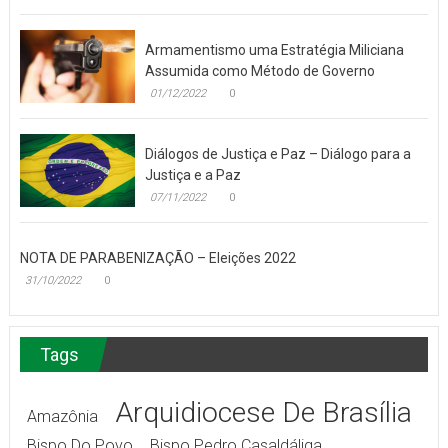
Armamentismo uma Estratégia Miliciana
Assumida como Método de Governo
01/12/2022
0
Diálogos de Justiça e Paz – Diálogo para a
Justiça e a Paz
07/11/2022
0
NOTA DE PARABENIZAÇÃO – Eleições 2022
31/10/2022
0
Tags
Arquidiocese De Brasília
Amazônia
Bispo Do Povo
Bispo Pedro Casaldáliga