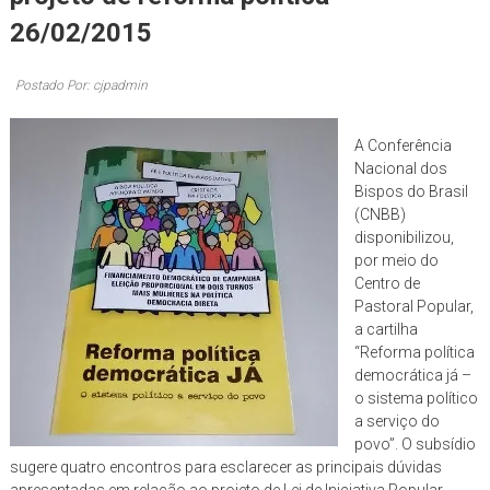
de
26/02/2015
Brasília
Postado Por: cjpadmin
A Conferência
Nacional dos
Bispos do Brasil
(CNBB)
disponibilizou,
por meio do
Centro de
Pastoral Popular,
a cartilha
“Reforma política
democrática já –
o sistema político
a serviço do
povo”. O subsídio
sugere quatro encontros para esclarecer as principais dúvidas
apresentadas em relação ao projeto de Lei de Iniciativa Popular