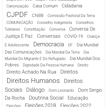
Cidadania
Casa Comum
Canonização
CJPDF
CNBB
Comissão Pastoral Da Terra
COMUNICAÇÃO
Conselho Indigenista
Conselhos
Conversa De
Tutelares
Constituição
Conversa
Conversas
Justiça E Paz
COVID-19
Criança
Democracia
Dia Mundial
E Adolescente
DF
Das Comunicações
Dia Mundial Da Terra
Dia
Dia Mundial Dos
Mundial Do Migrante E Do Refugiado
Pobres
Dignidade Da Pessoa Humana
Direito
Direitos
Direito Achado Na Rua
Direitos Humanos
Direitos
Sociais
Diálogo
Dom Sergio
Dom Leonardo
Doutrina Social
Da Rocha
Educação
Eleições 2018
Eleições 2022
Eleições