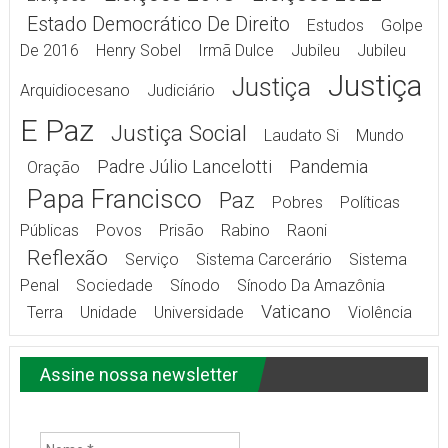
Estado Democrático De Direito
Estudos
Golpe
De 2016
Henry Sobel
Irmã Dulce
Jubileu
Jubileu
Justiça
Justiça
Arquidiocesano
Judiciário
E Paz
Justiça Social
Laudato Si
Mundo
Padre Júlio Lancelotti
Pandemia
Oração
Papa Francisco
Paz
Pobres
Políticas
Públicas
Povos
Prisão
Rabino
Raoni
Reflexão
Serviço
Sistema Carcerário
Sistema
Penal
Sociedade
Sínodo
Sínodo Da Amazônia
Vaticano
Terra
Unidade
Universidade
Violência
Assine nossa newsletter