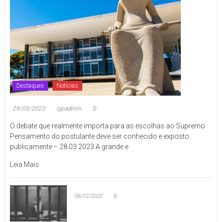
07/12/2016
–
08/11/201
Destaques
Notícias
29/03/2023
cjpadmin
0
O debate que realmente importa para as escolhas ao Supremo
Pensamento do postulante deve ser conhecido e exposto
publicamente – 28.03.2023 A grande e
Leia Mais
06/12/2022
0