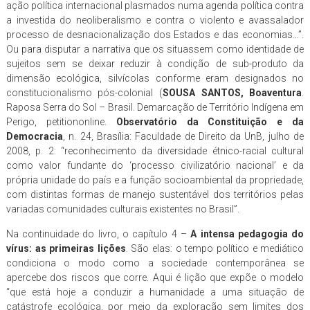
ação política internacional plasmados numa agenda política contra
a investida do neoliberalismo e contra o violento e avassalador
processo de desnacionalização dos Estados e das economias…”.
Ou para disputar a narrativa que os situassem como identidade de
sujeitos sem se deixar reduzir à condição de sub-produto da
dimensão ecológica, silvícolas conforme eram designados no
constitucionalismo pós-colonial (
SOUSA SANTOS, Boaventura
.
Raposa Serra do Sol – Brasil. Demarcação de Território Indígena em
Perigo, petitiononline.
Observatório da Constituição e da
Democracia
, n. 24, Brasília: Faculdade de Direito da UnB, julho de
2008, p. 2: “reconhecimento da diversidade étnico-racial cultural
como valor fundante do ‘processo civilizatório nacional’ e da
própria unidade do país e a função socioambiental da propriedade,
com distintas formas de manejo sustentável dos territórios pelas
variadas comunidades culturais existentes no Brasil”.
Na continuidade do livro, o capítulo 4 –
A intensa pedagogia do
vírus: as primeiras lições
. São elas: o tempo político e mediático
condiciona o modo como a sociedade contemporânea se
apercebe dos riscos que corre. Aqui é lição que expõe o modelo
“que está hoje a conduzir a humanidade a uma situação de
catástrofe ecológica, por meio da exploração sem limites dos