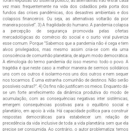
foram expulsas do sistema político, as alternativas irão entrar cada
vez mais frequentemente na vida dos cidadãos pela porta dos
fundos das crises pandêmicas, dos desastres ambientais e dos
colapsos financeiros. Ou seja, as alternativas voltarão da pior
maneira possível”. 3) A fragilidade do humano. A pandemia colapsa
a percepção de segurança promovida pelas ofertas
mercadológicas do comércio do social e o surto viral pulveriza
esse comum. Porque “Sabemos que a pandemia não é cega e tem
alvos privilegiados, mas mesmo assim cria-se com ela uma
consciência de comunhão planetária, de algum modo democrática.
A etimologia do termo pandemia diz isso mesmo: todo o povo. A
tragédia é que neste caso a melhor maneira de sermos solidários
uns com os outros é isolarmo-nos uns dos outros e nem sequer
nos tocarmos. É uma estranha comunhão de destinos. Não serão
possíveis outras?”. 4) Os fins não justificam os meios. Enquanto dá-
se um forte arrefecimento da dinâmica produtiva do modo de
acumulação, com as consequências negativas inter sistêmicas,
emergem consequências positivas para o equilíbrio social e
planetário, em apoio à vida. Há capacidade política para construir
respostas democráticas para estabelecer um relação de
precedência da vida inclusive de toda a vida planetária sem que ela
precise ser consumida. Ao contrário, o autor problematiza: temos