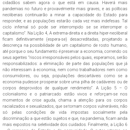
cidadãos sabem agora o que está em causa. Haverá mais
pandemias no futuro e provavelmente mais graves, e as políticas
neoliberais continuarão a minar a capacidade do Estado para
responder, e as populações estarão cada vez mais indefesas. Tal
ciclo infernal só pode ser interrompido se se interromper o
capitalismo”. Na Lição 4, A extrema-direita e a direita hiper-neoliberal
ficam definitivamente (espera-se) desacreditadas, projetando a
descrença na possibilidade de um capitalismo de rosto humano,
até porque o seu fundamento é preservar a economia, correndo os
seus agentes “riscos irresponsáveis pelos quais, esperamos, serão
responsabilizados: a eliminação de parte das populações que já
não interessam à economia, nem como trabalhadores nem como
consumidores, ou seja, populações descartáveis como se a
economia pudesse prosperar sobre uma pilha de cadáveres ou de
corpos desprovidos de qualquer rendimento”. A Lição 5 – O
colonialismo e o patriarcado estão vivos e reforçam-se nos
momentos de crise aguda, chama a atenção para os corpos
racializados e sexualizados, que se tornam corpos vulneráveis, não
só pelas condições de vida impostas socialmente pela
discriminação a que estão sujeitos e que, na pandemia, ficam ainda
mais expostos na seletividade dos cuidados. Finalmente, a Lição 6