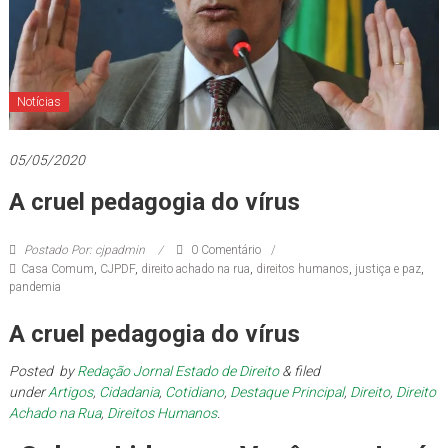
de
Brasília
Notícias
05/05/2020
A cruel pedagogia do vírus
Postado Por: cjpadmin
0 Comentário
Casa Comum
,
CJPDF
,
direito achado na rua
,
direitos humanos
,
justiça e paz
,
pandemia
A cruel pedagogia do vírus
Posted
by
Redação Jornal Estado de Direito
&
filed
under
Artigos
,
Cidadania
,
Cotidiano
,
Destaque Principal
,
Direito
,
Direito
Achado na Rua
,
Direitos Humanos
.