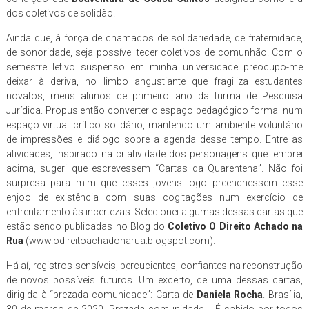
dos coletivos de solidão.
Ainda que, à força de chamados de solidariedade, de fraternidade,
de sonoridade, seja possível tecer coletivos de comunhão. Com o
semestre letivo suspenso em minha universidade preocupo-me
deixar à deriva, no limbo angustiante que fragiliza estudantes
novatos, meus alunos de primeiro ano da turma de Pesquisa
Jurídica. Propus então converter o espaço pedagógico formal num
espaço virtual crítico solidário, mantendo um ambiente voluntário
de impressões e diálogo sobre a agenda desse tempo. Entre as
atividades, inspirado na criatividade dos personagens que lembrei
acima, sugeri que escrevessem “Cartas da Quarentena”. Não foi
surpresa para mim que esses jovens logo preenchessem esse
enjoo de existência com suas cogitações num exercício de
enfrentamento às incertezas. Selecionei algumas dessas cartas que
estão sendo publicadas no Blog do
Coletivo O Direito Achado na
Rua
(www.odireitoachadonarua.blogspot.com).
Há aí, registros sensíveis, percucientes, confiantes na reconstrução
de novos possíveis futuros. Um excerto, de uma dessas cartas,
dirigida à “prezada comunidade”: Carta de
Daniela Rocha
. Brasília,
30 de março de 2020. Prezada comunidade,… É sabido por todos