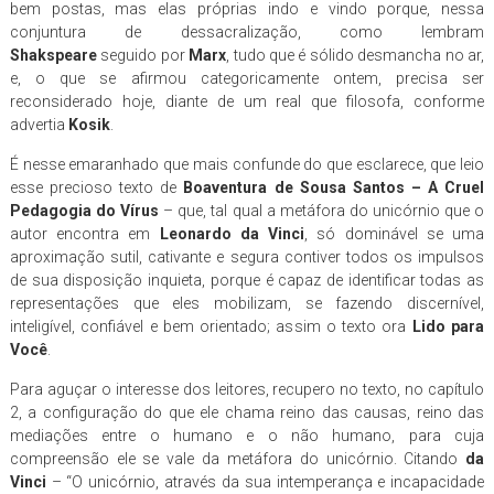
bem postas, mas elas próprias indo e vindo porque, nessa
conjuntura de dessacralização, como lembram
Shakspeare
seguido por
Marx
, tudo que é sólido desmancha no ar,
e, o que se afirmou categoricamente ontem, precisa ser
reconsiderado hoje, diante de um real que filosofa, conforme
advertia
Kosik
.
É nesse emaranhado que mais confunde do que esclarece, que leio
esse precioso texto de
Boaventura de Sousa Santos – A Cruel
Pedagogia do Vírus
– que, tal qual a metáfora do unicórnio que o
autor encontra em
Leonardo da Vinci
, só dominável se uma
aproximação sutil, cativante e segura contiver todos os impulsos
de sua disposição inquieta, porque é capaz de identificar todas as
representações que eles mobilizam, se fazendo discernível,
inteligível, confiável e bem orientado; assim o texto ora
Lido para
Você
.
Para aguçar o interesse dos leitores, recupero no texto, no capítulo
2, a configuração do que ele chama reino das causas, reino das
mediações entre o humano e o não humano, para cuja
compreensão ele se vale da metáfora do unicórnio. Citando
da
Vinci
– “O unicórnio, através da sua intemperança e incapacidade