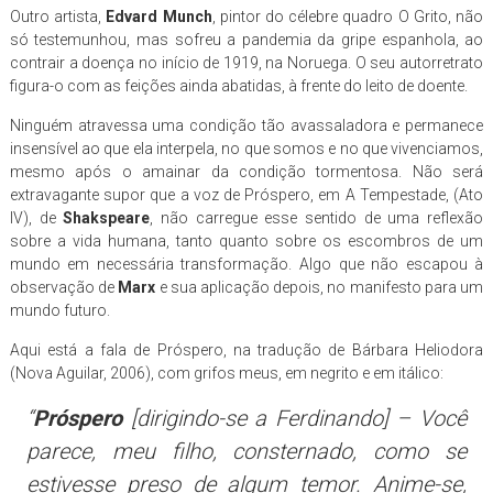
Outro artista,
Edvard Munch
, pintor do célebre quadro O Grito, não
só testemunhou, mas sofreu a pandemia da gripe espanhola, ao
contrair a doença no início de 1919, na Noruega. O seu autorretrato
figura-o com as feições ainda abatidas, à frente do leito de doente.
Ninguém atravessa uma condição tão avassaladora e permanece
insensível ao que ela interpela, no que somos e no que vivenciamos,
mesmo após o amainar da condição tormentosa. Não será
extravagante supor que a voz de Próspero, em A Tempestade, (Ato
IV), de
Shakspeare
, não carregue esse sentido de uma reflexão
sobre a vida humana, tanto quanto sobre os escombros de um
mundo em necessária transformação. Algo que não escapou à
observação de
Marx
e sua aplicação depois, no manifesto para um
mundo futuro.
Aqui está a fala de Próspero, na tradução de Bárbara Heliodora
(Nova Aguilar, 2006), com grifos meus, em negrito e em itálico:
“
Próspero
[dirigindo-se a Ferdinando] – Você
parece, meu filho, consternado, como se
estivesse preso de algum temor. Anime-se,