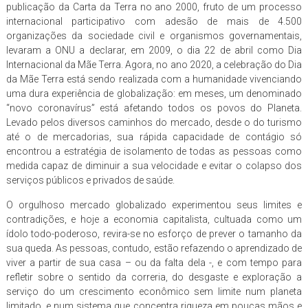
publicação da Carta da Terra no ano 2000, fruto de um processo
internacional participativo com adesão de mais de 4.500
organizações da sociedade civil e organismos governamentais,
levaram a ONU a declarar, em 2009, o dia 22 de abril como Dia
Internacional da Mãe Terra. Agora, no ano 2020, a celebração do Dia
da Mãe Terra está sendo realizada com a humanidade vivenciando
uma dura experiência de globalização: em meses, um denominado
“novo coronavírus” está afetando todos os povos do Planeta.
Levado pelos diversos caminhos do mercado, desde o do turismo
até o de mercadorias, sua rápida capacidade de contágio só
encontrou a estratégia de isolamento de todas as pessoas como
medida capaz de diminuir a sua velocidade e evitar o colapso dos
serviços públicos e privados de saúde.
O orgulhoso mercado globalizado experimentou seus limites e
contradições, e hoje a economia capitalista, cultuada como um
ídolo todo-poderoso, revira-se no esforço de prever o tamanho da
sua queda. As pessoas, contudo, estão refazendo o aprendizado de
viver a partir de sua casa – ou da falta dela -, e com tempo para
refletir sobre o sentido da correria, do desgaste e exploração a
serviço do um crescimento econômico sem limite num planeta
limitado, e num sistema que concentra riqueza em poucas mãos e