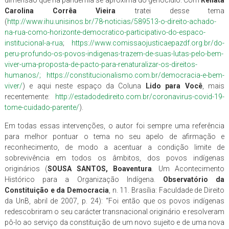
Carolina Corrêa Vieira
tratei desse tema
(
http://www.ihu.unisinos.br/78-noticias/589513-o-direito-achado-
na-rua-como-horizonte-democratico-participativo-do-espaco-
institucional-a-rua
;
https://www.comissaojusticaepazdf.org.br/do-
peru-profundo-os-povos-indigenas-trazem-de-suas-lutas-pelo-bem-
viver-uma-proposta-de-pacto-para-renaturalizar-os-direitos-
humanos/; https://constitucionalismo.com.br/democracia-e-bem-
viver/
) e aqui neste espaço da Coluna
Lido para Você
, mais
recentemente:
http://estadodedireito.com.br/coronavirus-covid-19-
tome-cuidado-parente/
).
Em todas essas intervenções, o autor foi sempre uma referência
para melhor pontuar o tema no seu apelo de afirmação e
reconhecimento, de modo a acentuar a condição limite de
sobrevivência em todos os âmbitos, dos povos indígenas
originários (
SOUSA SANTOS, Boaventura
. Um Acontecimento
Histórico para a Organização Indígena.
Observatório da
Constituição e da Democracia
, n. 11. Brasília: Faculdade de Direito
da UnB, abril de 2007, p. 24): “Foi então que os povos indígenas
redescobriram o seu carácter transnacional originário e resolveram
pô-lo ao serviço da constituição de um novo sujeito e de uma nova