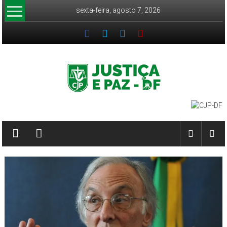
Pular
sexta-feira, agosto 7, 2026
para
o
conteúdo
CJP-
DF
Comissão
Justiça
e
Paz
DF
–
Arquidiocese