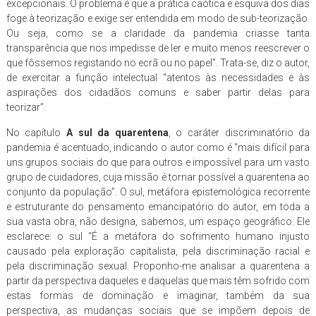
excepcionais. O problema é que a prática caótica e esquiva dos dias
foge à teorização e exige ser entendida em modo de sub-teorização.
Ou seja, como se a claridade da pandemia criasse tanta
transparência que nos impedisse de ler e muito menos reescrever o
que fôssemos registando no ecrã ou no papel”. Trata-se, diz o autor,
de exercitar a função intelectual “atentos às necessidades e às
aspirações dos cidadãos comuns e saber partir delas para
teorizar”.
No capítulo
A sul da quarentena
, o caráter discriminatório da
pandemia é acentuado, indicando o autor como é “mais difícil para
uns grupos sociais do que para outros e impossível para um vasto
grupo de cuidadores, cuja missão é tornar possível a quarentena ao
conjunto da população”. O sul, metáfora epistemológica recorrente
e estruturante do pensamento emancipatório do autor, em toda a
sua vasta obra, não designa, sabemos, um espaço geográfico. Ele
esclarece: o sul “É a metáfora do sofrimento humano injusto
causado pela exploração capitalista, pela discriminação racial e
pela discriminação sexual. Proponho-me analisar a quarentena a
partir da perspectiva daqueles e daquelas que mais têm sofrido com
estas formas de dominação e imaginar, também da sua
perspectiva, as mudanças sociais que se impõem depois de