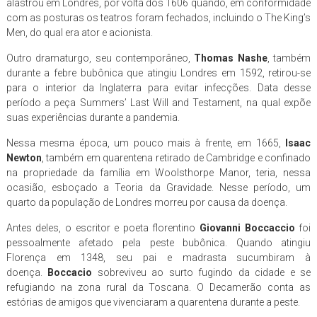
alastrou em Londres, por volta dos 1606 quando, em conformidade
com as posturas os teatros foram fechados, incluindo o The King’s
Men, do qual era ator e acionista.
Outro dramaturgo, seu contemporâneo,
Thomas Nashe
, também
durante a febre bubônica que atingiu Londres em 1592, retirou-se
para o interior da Inglaterra para evitar infecções. Data desse
período a peça Summers’ Last Will and Testament, na qual expõe
suas experiências durante a pandemia.
Nessa mesma época, um pouco mais à frente, em 1665,
Isaac
Newton
, também em quarentena retirado de Cambridge e confinado
na propriedade da família em Woolsthorpe Manor, teria, nessa
ocasião, esboçado a Teoria da Gravidade. Nesse período, um
quarto da população de Londres morreu por causa da doença.
Antes deles, o escritor e poeta florentino
Giovanni Boccaccio
foi
pessoalmente afetado pela peste bubônica. Quando atingiu
Florença em 1348, seu pai e madrasta sucumbiram à
doença.
Boccacio
sobreviveu ao surto fugindo da cidade e se
refugiando na zona rural da Toscana. O Decamerão conta as
estórias de amigos que vivenciaram a quarentena durante a peste.