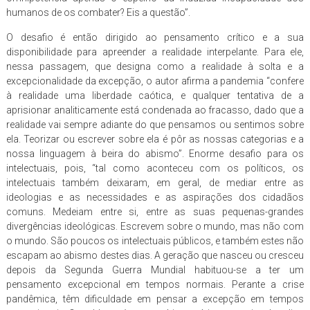
humanos de os combater? Eis a questão”.
O desafio é então dirigido ao pensamento crítico e a sua
disponibilidade para apreender a realidade interpelante. Para ele,
nessa passagem, que designa como a realidade à solta e a
excepcionalidade da excepção, o autor afirma a pandemia “confere
à realidade uma liberdade caótica, e qualquer tentativa de a
aprisionar analiticamente está condenada ao fracasso, dado que a
realidade vai sempre adiante do que pensamos ou sentimos sobre
ela. Teorizar ou escrever sobre ela é pôr as nossas categorias e a
nossa linguagem à beira do abismo”. Enorme desafio para os
intelectuais, pois, “tal como aconteceu com os políticos, os
intelectuais também deixaram, em geral, de mediar entre as
ideologias e as necessidades e as aspirações dos cidadãos
comuns. Medeiam entre si, entre as suas pequenas-grandes
divergências ideológicas. Escrevem sobre o mundo, mas não com
o mundo. São poucos os intelectuais públicos, e também estes não
escapam ao abismo destes dias. A geração que nasceu ou cresceu
depois da Segunda Guerra Mundial habituou-se a ter um
pensamento excepcional em tempos normais. Perante a crise
pandêmica, têm dificuldade em pensar a excepção em tempos