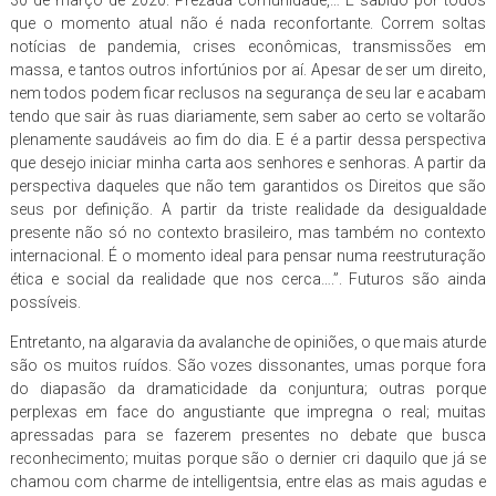
que o momento atual não é nada reconfortante. Correm soltas
notícias de pandemia, crises econômicas, transmissões em
massa, e tantos outros infortúnios por aí. Apesar de ser um direito,
nem todos podem ficar reclusos na segurança de seu lar e acabam
tendo que sair às ruas diariamente, sem saber ao certo se voltarão
plenamente saudáveis ao fim do dia. E é a partir dessa perspectiva
que desejo iniciar minha carta aos senhores e senhoras. A partir da
perspectiva daqueles que não tem garantidos os Direitos que são
seus por definição. A partir da triste realidade da desigualdade
presente não só no contexto brasileiro, mas também no contexto
internacional. É o momento ideal para pensar numa reestruturação
ética e social da realidade que nos cerca….”. Futuros são ainda
possíveis.
Entretanto, na algaravia da avalanche de opiniões, o que mais aturde
são os muitos ruídos. São vozes dissonantes, umas porque fora
do diapasão da dramaticidade da conjuntura; outras porque
perplexas em face do angustiante que impregna o real; muitas
apressadas para se fazerem presentes no debate que busca
reconhecimento; muitas porque são o dernier cri daquilo que já se
chamou com charme de intelligentsia, entre elas as mais agudas e