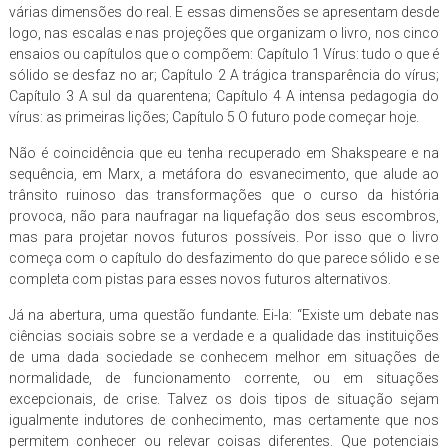
várias dimensões do real. E essas dimensões se apresentam desde
logo, nas escalas e nas projeções que organizam o livro, nos cinco
ensaios ou capítulos que o compõem: Capítulo 1 Vírus: tudo o que é
sólido se desfaz no ar; Capítulo 2 A trágica transparência do vírus;
Capítulo 3 A sul da quarentena; Capítulo 4 A intensa pedagogia do
vírus: as primeiras lições; Capítulo 5 O futuro pode começar hoje.
Não é coincidência que eu tenha recuperado em Shakspeare e na
sequência, em Marx, a metáfora do esvanecimento, que alude ao
trânsito ruinoso das transformações que o curso da história
provoca, não para naufragar na liquefação dos seus escombros,
mas para projetar novos futuros possíveis. Por isso que o livro
começa com o capítulo do desfazimento do que parece sólido e se
completa com pistas para esses novos futuros alternativos.
Já na abertura, uma questão fundante. Ei-la: “Existe um debate nas
ciências sociais sobre se a verdade e a qualidade das instituições
de uma dada sociedade se conhecem melhor em situações de
normalidade, de funcionamento corrente, ou em situações
excepcionais, de crise. Talvez os dois tipos de situação sejam
igualmente indutores de conhecimento, mas certamente que nos
permitem conhecer ou relevar coisas diferentes. Que potenciais