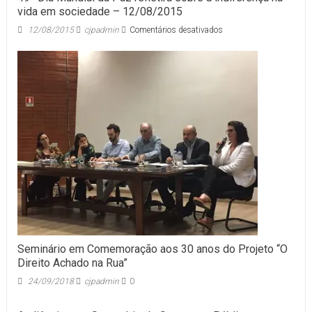
vida em sociedade – 12/08/2015
em
12/08/2015
cjpadmin
Comentários desativados
49º
Dia
Mundial
da
Paz
refletirá
sobre
a
indiferença
na
vida
em
sociedade
–
12/08/2015
Seminário em Comemoração aos 30 anos do Projeto “O
Direito Achado na Rua”
24/09/2018
cjpadmin
0