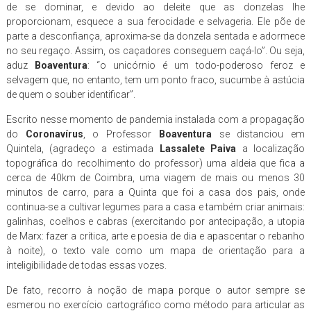
de se dominar, e devido ao deleite que as donzelas lhe
proporcionam, esquece a sua ferocidade e selvageria. Ele põe de
parte a desconfiança, aproxima-se da donzela sentada e adormece
no seu regaço. Assim, os caçadores conseguem caçá-lo”. Ou seja,
aduz
Boaventura
: “o unicórnio é um todo-poderoso feroz e
selvagem que, no entanto, tem um ponto fraco, sucumbe à astúcia
de quem o souber identificar”.
Escrito nesse momento de pandemia instalada com a propagação
do
Coronavírus
, o Professor
Boaventura
se distanciou em
Quintela, (agradeço a estimada
Lassalete Paiva
a localização
topográfica do recolhimento do professor) uma aldeia que fica a
cerca de 40km de Coimbra, uma viagem de mais ou menos 30
minutos de carro, para a Quinta que foi a casa dos pais, onde
continua-se a cultivar legumes para a casa e também criar animais:
galinhas, coelhos e cabras (exercitando por antecipação, a utopia
de Marx: fazer a crítica, arte e poesia de dia e apascentar o rebanho
à noite), o texto vale como um mapa de orientação para a
inteligibilidade de todas essas vozes.
De fato, recorro à noção de mapa porque o autor sempre se
esmerou no exercício cartográfico como método para articular as