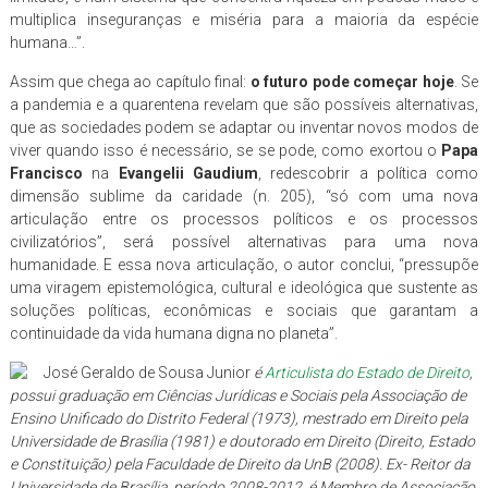
multiplica inseguranças e miséria para a maioria da espécie
humana…”.
Assim que chega ao capítulo final:
o futuro pode começar hoje
. Se
a pandemia e a quarentena revelam que são possíveis alternativas,
que as sociedades podem se adaptar ou inventar novos modos de
viver quando isso é necessário, se se pode, como exortou o
Papa
Francisco
na
Evangelii Gaudium
, redescobrir a política como
dimensão sublime da caridade (n. 205), “só com uma nova
articulação entre os processos políticos e os processos
civilizatórios”, será possível alternativas para uma nova
humanidade. E essa nova articulação, o autor conclui, “pressupõe
uma viragem epistemológica, cultural e ideológica que sustente as
soluções políticas, econômicas e sociais que garantam a
continuidade da vida humana digna no planeta”.
José Geraldo de Sousa Junior
é
Articulista do Estado de Direito
,
possui graduação em Ciências Jurídicas e Sociais pela Associação de
Ensino Unificado do Distrito Federal (1973), mestrado em Direito pela
Universidade de Brasília (1981) e doutorado em Direito (Direito, Estado
e Constituição) pela Faculdade de Direito da UnB (2008). Ex- Reitor da
Universidade de Brasília, período 2008-2012, é Membro de Associação