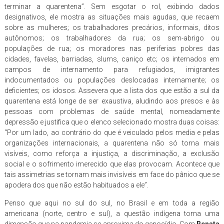
terminar a quarentena”. Sem esgotar o rol, exibindo dados
designativos, ele mostra as situações mais agudas, que recaem
sobre as mulheres; os trabalhadores precários, informais, ditos
autônomos; os trabalhadores da rua; os sem-abrigo ou
populações de rua; os moradores nas periferias pobres das
cidades, favelas, barriadas, slums, caniço etc; os internados em
campos de internamento para refugiados, imigrantes
indocumentados ou populações deslocadas internamente; os
deficientes; os idosos. Assevera que a lista dos que estão a sul da
quarentena está longe de ser exaustiva, aludindo aos presos e às
pessoas com problemas de saúde mental, nomeadamente
depressão e justifica que o elenco selecionado mostra duas coisas:
“Por um lado, ao contrário do que é veiculado pelos media e pelas
organizações internacionais, a quarentena não só torna mais
visíveis, como reforça a injustiça, a discriminação, a exclusão
social e o sofrimento imerecido que elas provocam. Acontece que
tais assimetrias se tornam mais invisíveis em face do pânico que se
apodera dos que não estão habituados a ele”.
Penso que aqui no sul do sul, no Brasil e em toda a região
americana (norte, centro e sul), a questão indígena toma uma
dimensão que na pandemia se aproxima do genocídio. Com
Renata