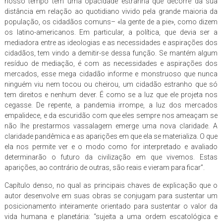
nosso tempo têm uma opacidade estranha que decorre da sua
distância em relação ao quotidiano vivido pela grande maioria da
população, os cidadãos comuns– «la gente de a pie», como dizem
os latino-americanos. Em particular, a política, que devia ser a
mediadora entre as ideologias e as necessidades e aspirações dos
cidadãos, tem vindo a demitir-se dessa função. Se mantém algum
resíduo de mediação, é com as necessidades e aspirações dos
mercados, esse mega cidadão informe e monstruoso que nunca
ninguém viu nem tocou ou cheirou, um cidadão estranho que só
tem direitos e nenhum dever. É como se a luz que ele projeta nos
cegasse. De repente, a pandemia irrompe, a luz dos mercados
empalidece, e da escuridão com que eles sempre nos ameaçam se
não lhe prestarmos vassalagem emerge uma nova claridade. A
claridade pandêmica e as aparições em que ela se materializa. O que
ela nos permite ver e o modo como for interpretado e avaliado
determinarão o futuro da civilização em que vivemos. Estas
aparições, ao contrário de outras, são reais e vieram para ficar”.
Capítulo denso, no qual as principais chaves de explicação que o
autor desenvolve em suas obras se conjugam para sustentar um
posicionamento inteiramente orientado para sustentar o valor da
vida humana e planetária: “sujeita a uma ordem escatológica e