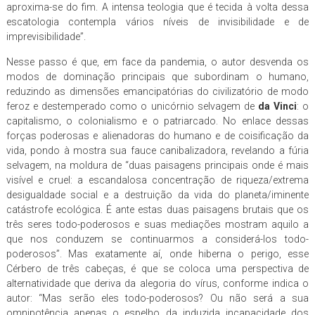
aproxima-se do fim. A intensa teologia que é tecida à volta dessa
escatologia contempla vários níveis de invisibilidade e de
imprevisibilidade”.
Nesse passo é que, em face da pandemia, o autor desvenda os
modos de dominação principais que subordinam o humano,
reduzindo as dimensões emancipatórias do civilizatório de modo
feroz e destemperado como o unicórnio selvagem de
da Vinci
: o
capitalismo, o colonialismo e o patriarcado. No enlace dessas
forças poderosas e alienadoras do humano e de coisificação da
vida, pondo à mostra sua fauce canibalizadora, revelando a fúria
selvagem, na moldura de “duas paisagens principais onde é mais
visível e cruel: a escandalosa concentração de riqueza/extrema
desigualdade social e a destruição da vida do planeta/iminente
catástrofe ecológica. É ante estas duas paisagens brutais que os
três seres todo-poderosos e suas mediações mostram aquilo a
que nos conduzem se continuarmos a considerá-los todo-
poderosos”. Mas exatamente aí, onde hiberna o perigo, esse
Cérbero de três cabeças, é que se coloca uma perspectiva de
alternatividade que deriva da alegoria do vírus, conforme indica o
autor: “Mas serão eles todo-poderosos? Ou não será a sua
omnipotência apenas o espelho da induzida incapacidade dos