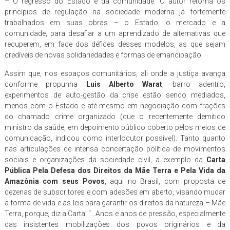
– O regresso do Estado e da comunidade. O autor retoma os
princípios de regulação na sociedade moderna já fortemente
trabalhados em suas obras – o Estado, o mercado e a
comunidade, para desafiar a um aprendizado de alternativas que
recuperem, em face dos défices desses modelos, as que sejam
credíveis de novas solidariedades e formas de emancipação.
Assim que, nos espaços comunitários, ali onde a justiça avança
conforme propunha
Luis Alberto Warat
, barro adentro,
experimentos de auto-gestão da crise estão sendo mediados,
menos com o Estado e até mesmo em negociação com frações
do chamado crime organizado (que o recentemente demitido
ministro da saúde, em depoimento público coberto pelos meios de
comunicação, indicou como interlocutor possível). Tanto quanto
nas articulações de intensa concertação política de movimentos
sociais e organizações da sociedade civil, a exemplo da
Carta
Pública Pela Defesa dos Direitos da Mãe Terra e Pela Vida da
Amazônia com seus Povos
, aqui no Brasil, com proposta de
dezenas de subscritores e com adesões em aberto, visando mudar
a forma de vida e as leis para garantir os direitos da natureza – Mãe
Terra, porque, diz a Carta: “…Anos e anos de pressão, especialmente
das insistentes mobilizações dos povos originários e da