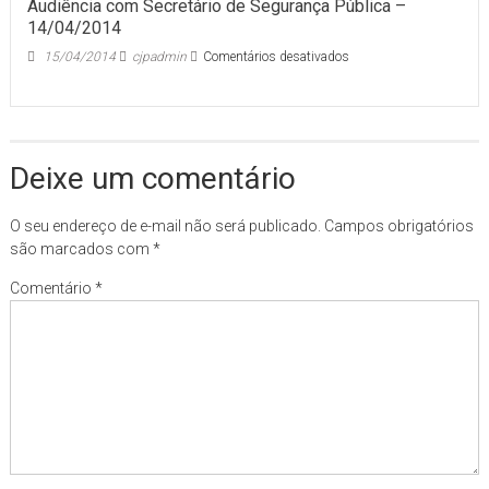
Audiência com Secretário de Segurança Pública –
14/04/2014
em
15/04/2014
cjpadmin
Comentários desativados
Audiência
com
Secretário
de
Segurança
Deixe um comentário
Pública
–
14/04/2014
O seu endereço de e-mail não será publicado.
Campos obrigatórios
são marcados com
*
Comentário
*