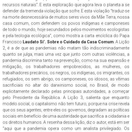
recursos naturais”. E esta exploração que agora leva o planeta a se
defender da tremenda violação que sofre. E esta violação “traduz-se
na morte desnecessária de muitos seres vivos da Mãe Terra, nossa
casa comum, com defendem os povos indígenas e camponeses
de todo o mundo, hoje secundados pelos movimentos ecologistas
e pela teologia ecológica”, como mostra a carta encíclica do Papa
Francisco
Laudato Si’. Sobre o Cuidado da Casa Comum
. A Lição
2, é a de que as pandemias não matam tão indiscriminadamente
quanto se julga, mais uma vez que junto com outras violências, a
pandemia discrimina tanto na prevenção, como na sua expansão e
mitigação, os trabalhadores empobrecidos, as mulheres, os
trabalhadores precários, os negros, os indígenas, os imigrantes, os
refugiados, os sem abrigo, os camponeses, os idosos, as vítimas
sacrificiais no altar do darwinismo social, no Brasil, de modo
explicitamente declarado pelas principais autoridades, a começar
pelo Presidente da República. A Lição 3, salienta que enquanto
modelo social, o capitalismo não tem futuro, porque na crise revela
que os seus agentes, entre eles os governos, degradam as políticas
sociais em benefício de uma austeridade que sacrifica a cidadania e
os direitos humanos. A resenha dessa lição, diz o autor, está em ser
“aqui que a pandemia opera como um analista privilegiado. Os