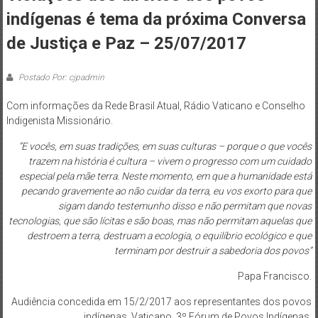
de
indígenas é tema da próxima Conversa
Brasília
de Justiça e Paz – 25/07/2017
Postado Por: cjpadmin
Com informações da Rede Brasil Atual, Rádio Vaticano e Conselho
Indigenista Missionário.
“E vocês, em suas tradições, em suas culturas – porque o que vocês
trazem na história é cultura – vivem o progresso com um cuidado
especial pela mãe terra. Neste momento, em que a humanidade está
pecando gravemente ao não cuidar da terra, eu vos exorto para que
sigam dando testemunho disso e não permitam que novas
tecnologias, que são lícitas e são boas, mas não permitam aquelas que
destroem a terra, destruam a ecologia, o equilíbrio ecológico e que
terminam por destruir a sabedoria dos povos”
Papa Francisco.
Audiência concedida em 15/2/2017 aos representantes dos povos
indígenas, Vaticano, 3º Fórum de Povos Indígenas.