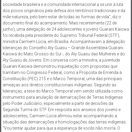
sociedade brasileira e a comunidade internacional a se unir à luta
dos povos originários pela defesa dos territórios tradicionais e da
mãe natureza, pelo bem-estar de todas as formas de vida”, diz o
documento final do acampamento. Mais recentemente (22 de
junho), uma delegação de 24 adolescentes e jovens Guarani Kaiowa
foi recebida pela presidente do Supremo Tribunal Federal (STF),
ministra Carmem Lúcia, em Brasília. Acompanhavam a delegação
lideranças do Conselho Aty Guasu – Grande Assembleia Guarani
Kaiowá do Mato Grosso do Sul -, do Aty Guasu das Mulheres e do
Aty Guasu de Jovens. Em conversa com a ministra, a juventude
Guarani Kaiowa demonstrou inquietação com propostas que
tramitam no Congresso Federal, como a Proposta de Emenda à
Constituição (PEC) 215 e o Marco Temporal, uma das principais
ameaças aos direitos constitucionais indígenas. Segundo as
lideranças, a tese do Marco Temporal vem sendo utilizada como
instrumento para anulação de demarcações de Terras Indígenas
pelo Poder Judiciário, especialmente a partir de decisões da
Segunda Turma do STF. Em resposta aos anseios dos jovens e
adolescentes, Carmem Lúcia afirmou estar acompanhando a
situação das demarcações e homologações das terras indígenas.
“Vou tentar ajudar para que a esperança de vocês não morra. O