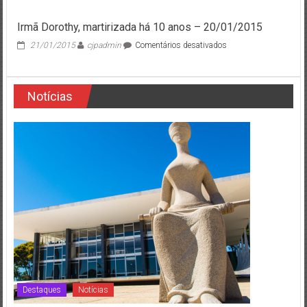
Irmã Dorothy, martirizada há 10 anos – 20/01/2015
em
21/01/2015
cjpadmin
Comentários desativados
Irmã
Dorothy,
martirizada
Notícias
há
10
anos
–
20/01/2015
Destaques
Notícias