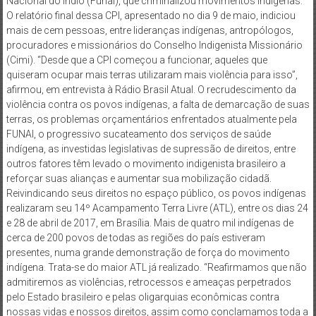
Nacional do Índio (Funai), que criminalizou movimentos indígenas.
O relatório final dessa CPI, apresentado no dia 9 de maio, indiciou
mais de cem pessoas, entre lideranças indígenas, antropólogos,
procuradores e missionários do Conselho Indigenista Missionário
(Cimi). “Desde que a CPI começou a funcionar, aqueles que
quiseram ocupar mais terras utilizaram mais violência para isso”,
afirmou, em entrevista à Rádio Brasil Atual. O recrudescimento da
violência contra os povos indígenas, a falta de demarcação de suas
terras, os problemas orçamentários enfrentados atualmente pela
FUNAI, o progressivo sucateamento dos serviços de saúde
indígena, as investidas legislativas de supressão de direitos, entre
outros fatores têm levado o movimento indigenista brasileiro a
reforçar suas alianças e aumentar sua mobilização cidadã.
Reivindicando seus direitos no espaço público, os povos indígenas
realizaram seu 14º Acampamento Terra Livre (ATL), entre os dias 24
e 28 de abril de 2017, em Brasília. Mais de quatro mil indígenas de
cerca de 200 povos de todas as regiões do país estiveram
presentes, numa grande demonstração de força do movimento
indígena. Trata-se do maior ATL já realizado. “Reafirmamos que não
admitiremos as violências, retrocessos e ameaças perpetrados
pelo Estado brasileiro e pelas oligarquias econômicas contra
nossas vidas e nossos direitos, assim como conclamamos toda a