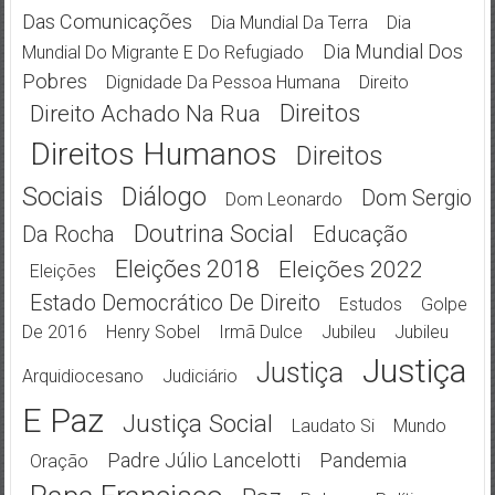
Das Comunicações
Dia Mundial Da Terra
Dia
Dia Mundial Dos
Mundial Do Migrante E Do Refugiado
Pobres
Dignidade Da Pessoa Humana
Direito
Direitos
Direito Achado Na Rua
Direitos Humanos
Direitos
Sociais
Diálogo
Dom Sergio
Dom Leonardo
Doutrina Social
Da Rocha
Educação
Eleições 2018
Eleições 2022
Eleições
Estado Democrático De Direito
Estudos
Golpe
De 2016
Henry Sobel
Irmã Dulce
Jubileu
Jubileu
Justiça
Justiça
Arquidiocesano
Judiciário
E Paz
Justiça Social
Laudato Si
Mundo
Padre Júlio Lancelotti
Pandemia
Oração