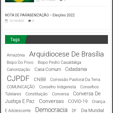
NOTA DE PARABENIZAÇÃO – Eleições 2022
31/10/2022
0
Tags
Arquidiocese De Brasília
Amazônia
Bispo Do Povo
Bispo Pedro Casaldáliga
Cidadania
Casa Comum
Canonização
CJPDF
CNBB
Comissão Pastoral Da Terra
COMUNICAÇÃO
Conselho Indigenista
Conselhos
Conversa De
Tutelares
Constituição
Conversa
Conversas
Justiça E Paz
COVID-19
Criança
Democracia
Dia Mundial
E Adolescente
DF