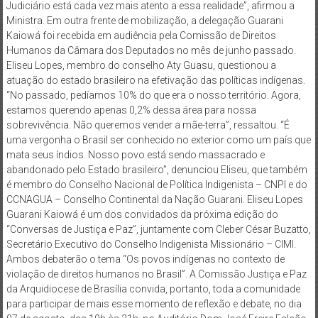
Judiciário está cada vez mais atento a essa realidade”, afirmou a
Ministra. Em outra frente de mobilização, a delegação Guarani
Kaiowá foi recebida em audiência pela Comissão de Direitos
Humanos da Câmara dos Deputados no mês de junho passado.
Eliseu Lopes, membro do conselho Aty Guasu, questionou a
atuação do estado brasileiro na efetivação das políticas indígenas.
“No passado, pedíamos 10% do que era o nosso território. Agora,
estamos querendo apenas 0,2% dessa área para nossa
sobrevivência. Não queremos vender a mãe-terra”, ressaltou. “É
uma vergonha o Brasil ser conhecido no exterior como um país que
mata seus índios. Nosso povo está sendo massacrado e
abandonado pelo Estado brasileiro”, denunciou Eliseu, que também
é membro do Conselho Nacional de Política Indigenista – CNPI e do
CCNAGUA – Conselho Continental da Nação Guarani. Eliseu Lopes
Guarani Kaiowá é um dos convidados da próxima edição do
“Conversas de Justiça e Paz”, juntamente com Cleber César Buzatto,
Secretário Executivo do Conselho Indigenista Missionário – CIMI.
Ambos debaterão o tema “Os povos indígenas no contexto de
violação de direitos humanos no Brasil”. A Comissão Justiça e Paz
da Arquidiocese de Brasília convida, portanto, toda a comunidade
para participar de mais esse momento de reflexão e debate, no dia