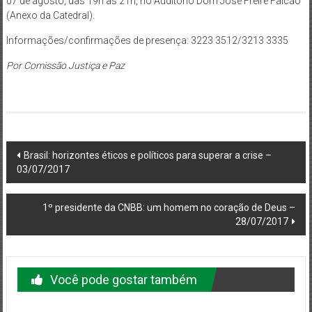
07 de agosto, das 19h às 21h, no Auditório Dom José Freire Falcão
(Anexo da Catedral).
Informações/confirmações de presença: 3223 3512/3213 3335
Por Comissão Justiça e Paz
Navegação
Brasil: horizontes éticos e políticos para superar a crise –
03/07/2017
do
post
1º presidente da CNBB: um homem no coração de Deus –
28/07/2017
Você pode gostar também