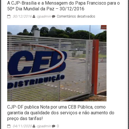
A CJP-Brasília e a Mensagem do Papa Francisco para o
50º Dia Mundial da Paz – 30/12/2016
em
30/12/2016
cjpadmin
Comentários desativados
A
CJP-
Brasília
e
a
Mensagem
do
Papa
Francisco
para
o
50º
Dia
Mundial
da
Paz
–
CJP-DF publica Nota por uma CEB Pública, como
30/12/2016
garantia da qualidade dos serviços e não aumento do
preço das tarifas!
04/11/2020
cjpadmin
0