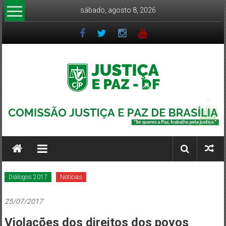
Pular
sábado, agosto 8, 2026
para
o
conteúdo
CJP-
DF
Comissão
Justiça
e
Diálogos 2017
Notícias
Paz
DF
25/07/2017
–
Arquidiocese
Violações dos direitos dos povos