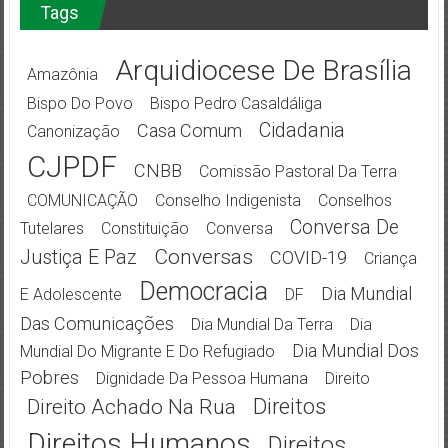
Tags
Arquidiocese De Brasília
Amazônia
Bispo Do Povo
Bispo Pedro Casaldáliga
Cidadania
Casa Comum
Canonização
CJPDF
CNBB
Comissão Pastoral Da Terra
COMUNICAÇÃO
Conselho Indigenista
Conselhos
Conversa De
Tutelares
Constituição
Conversa
Conversas
Justiça E Paz
COVID-19
Criança
Democracia
Dia Mundial
E Adolescente
DF
Das Comunicações
Dia Mundial Da Terra
Dia
Dia Mundial Dos
Mundial Do Migrante E Do Refugiado
Pobres
Dignidade Da Pessoa Humana
Direito
Direitos
Direito Achado Na Rua
Direitos Humanos
Direitos