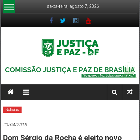
Pular
sexta-feira, agosto 7, 2026
para
o
conteúdo
CJP-
DF
Comissão
Justiça
e
Notícias
Paz
DF
20/04/2015
–
Arquidiocese
Dom Sérgio da Rocha é eleito novo