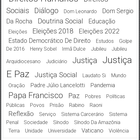
Sociais
Diálogo
Dom Sergio
Dom Leonardo
Doutrina Social
Da Rocha
Educação
Eleições 2018
Eleições 2022
Eleições
Estado Democrático De Direito
Estudos
Golpe
De 2016
Henry Sobel
Irmã Dulce
Jubileu
Jubileu
Justiça
Justiça
Arquidiocesano
Judiciário
E Paz
Justiça Social
Laudato Si
Mundo
Padre Júlio Lancelotti
Pandemia
Oração
Papa Francisco
Paz
Pobres
Políticas
Públicas
Povos
Prisão
Rabino
Raoni
Reflexão
Serviço
Sistema Carcerário
Sistema
Penal
Sociedade
Sínodo
Sínodo Da Amazônia
Vaticano
Terra
Unidade
Universidade
Violência