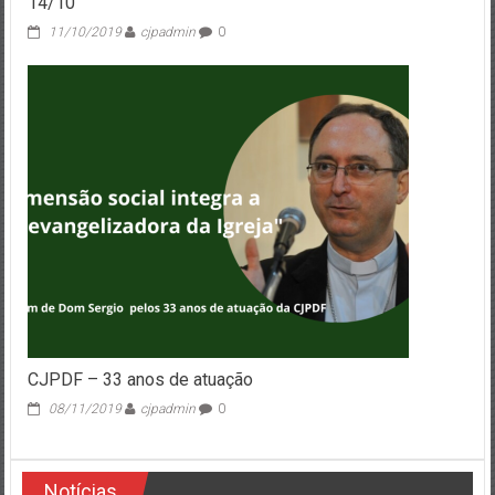
14/10
11/10/2019
cjpadmin
0
CJPDF – 33 anos de atuação
08/11/2019
cjpadmin
0
Notícias