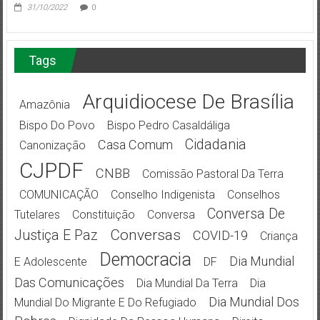
31/10/2022
0
Tags
Arquidiocese De Brasília
Amazônia
Bispo Do Povo
Bispo Pedro Casaldáliga
Cidadania
Casa Comum
Canonização
CJPDF
CNBB
Comissão Pastoral Da Terra
COMUNICAÇÃO
Conselho Indigenista
Conselhos
Conversa De
Tutelares
Constituição
Conversa
Conversas
Justiça E Paz
COVID-19
Criança
Democracia
Dia Mundial
E Adolescente
DF
Das Comunicações
Dia Mundial Da Terra
Dia
Dia Mundial Dos
Mundial Do Migrante E Do Refugiado