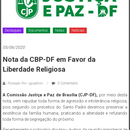
de
Brasília
Destaques
Documentos
Notas
Notícias
05/06/2020
Nota da CBP-DF em Favor da
Liberdade Religiosa
Postado Por: cjpadmin
0 Comentário
A Comissão Justiça e Paz de Brasília (CJP-DF),
por meio desta
nota, vem repudiar toda forma de agressão e intolerância religiosa,
pois seguindo os preceitos do Santo Padre devemos preservar a
existência da família humana, praticando a alteridade e refutando
toda forma de segregação do próximo.
Recentemente o noticiário divulgou áudios da reunião ministerial de