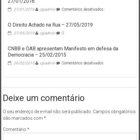
27/01/2016
em
27/01/2016
cjpadmin
Comentários desativados
Mensagem
do
O Direito Achado na Rua – 27/05/2019
Papa
Francisco
27/05/2019
cjpadmin
0
para
a
CNBB e OAB apresentam Manifesto em defesa da
Quaresma
Democracia – 25/02/2015
–
27/01/2016
em
26/02/2015
cjpadmin
Comentários desativados
CNBB
e
OAB
apresentam
Manifesto
Deixe um comentário
em
defesa
da
O seu endereço de e-mail não será publicado.
Campos obrigatórios
Democracia
são marcados com
*
–
25/02/2015
Comentário
*