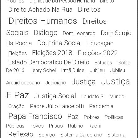
Pobres
Dignidade Da Pessoa Humana
Direito
Direitos
Direito Achado Na Rua
Direitos Humanos
Direitos
Sociais
Diálogo
Dom Sergio
Dom Leonardo
Doutrina Social
Da Rocha
Educação
Eleições 2018
Eleições 2022
Eleições
Estado Democrático De Direito
Estudos
Golpe
De 2016
Henry Sobel
Irmã Dulce
Jubileu
Jubileu
Justiça
Justiça
Arquidiocesano
Judiciário
E Paz
Justiça Social
Laudato Si
Mundo
Padre Júlio Lancelotti
Pandemia
Oração
Papa Francisco
Paz
Pobres
Políticas
Públicas
Povos
Prisão
Rabino
Raoni
Reflexão
Serviço
Sistema Carcerário
Sistema