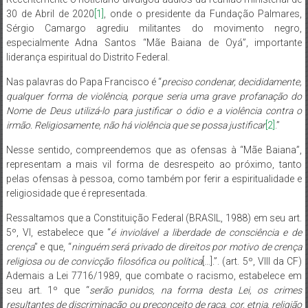
30 de Abril de 2020
[1]
, onde o presidente da Fundação Palmares,
Sérgio Camargo agrediu militantes do movimento negro,
especialmente Adna Santos “Mãe Baiana de Oyá”, importante
liderança espiritual do Distrito Federal.
Nas palavras do Papa Francisco é “
preciso condenar, decididamente,
qualquer forma de violência, porque seria uma grave profanação do
Nome de Deus utilizá-lo para justificar o ódio e a violência contra o
irmão. Religiosamente, não há violência que se possa justificar
[2]
.”
Nesse sentido, compreendemos que as ofensas à “Mãe Baiana”,
representam a mais vil forma de desrespeito ao próximo, tanto
pelas ofensas à pessoa, como também por ferir a espiritualidade e
religiosidade que é representada.
Ressaltamos que a Constituição Federal (BRASIL, 1988) em seu art.
5º, VI, estabelece que “
é inviolável a liberdade de consciência e de
crença
” e que, “
ninguém será privado de direitos por motivo de crença
religiosa ou de convicção filosófica ou política
[…].”. (art. 5º, VIII da CF)
Ademais a Lei 7716/1989, que combate o racismo, estabelece em
seu art. 1º que “
serão punidos, na forma desta Lei, os crimes
resultantes de discriminação ou preconceito de raça, cor, etnia, religião