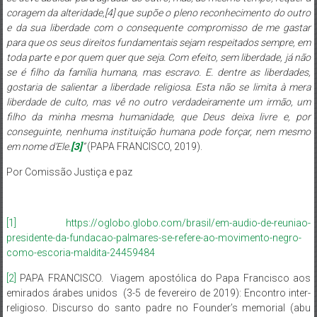
coragem da alteridade,[4] que supõe o pleno reconhecimento do outro
e da sua liberdade com o consequente compromisso de me gastar
para que os seus direitos fundamentais sejam respeitados sempre, em
toda parte e por quem quer que seja. Com efeito, sem liberdade, já não
se é filho da família humana, mas escravo. E. dentre as liberdades,
gostaria de salientar a liberdade religiosa. Esta não se limita à mera
liberdade de culto, mas vê no outro verdadeiramente um irmão, um
filho da minha mesma humanidade, que Deus deixa livre e, por
conseguinte, nenhuma instituição humana pode forçar, nem mesmo
em nome d’Ele.
[3]
”
(PAPA FRANCISCO, 2019).
Por Comissão Justiça e paz
[1]
https://oglobo.globo.com/brasil/em-audio-de-reuniao-
presidente-da-fundacao-palmares-se-refere-ao-movimento-negro-
como-escoria-maldita-24459484
[2]
PAPA FRANCISCO. Viagem apostólica do Papa Francisco aos
emirados árabes unidos (3-5 de fevereiro de 2019): Encontro inter-
religioso. Discurso do santo padre no Founder’s memorial (abu