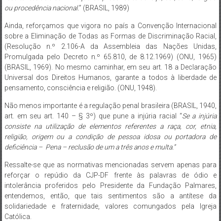
ou procedência nacional.
” (BRASIL, 1989)
Ainda, reforçamos que vigora no país a Convenção Internacional
sobre a Eliminação de Todas as Formas de Discriminação Racial,
(Resolução n.º 2.106-A da Assembleia das Nações Unidas,
Promulgada pelo Decreto n.º 65.810, de 8.12.1969) (ONU, 1965)
(BRASIL, 1969). No mesmo caminhar, em seu art. 18 a Declaração
Universal dos Direitos Humanos, garante a todos à liberdade de
pensamento, consciência e religião. (ONU, 1948).
Não menos importante é a regulação penal brasileira (BRASIL, 1940,
art. em seu art. 140 – § 3º) que pune a injúria racial “
Se a injúria
consiste na utilização de elementos referentes a raça, cor, etnia,
religião, origem ou a condição de pessoa idosa ou portadora de
deficiência – Pena – reclusão de um a três anos e multa.”
Ressalte-se que as normativas mencionadas servem apenas para
reforçar o repúdio da CJP-DF frente às palavras de ódio e
intolerância proferidos pelo Presidente da Fundação Palmares,
entendemos, então, que tais sentimentos são a antítese da
solidariedade e fraternidade, valores comungados pela Igreja
Católica.