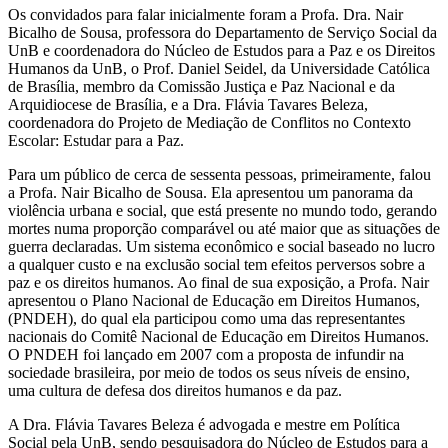
Os convidados para falar inicialmente foram a Profa. Dra. Nair
Bicalho de Sousa, professora do Departamento de Serviço Social da
UnB e coordenadora do Núcleo de Estudos para a Paz e os Direitos
Humanos da UnB, o Prof. Daniel Seidel, da Universidade Católica
de Brasília, membro da Comissão Justiça e Paz Nacional e da
Arquidiocese de Brasília, e a Dra. Flávia Tavares Beleza,
coordenadora do Projeto de Mediação de Conflitos no Contexto
Escolar: Estudar para a Paz.
Para um público de cerca de sessenta pessoas, primeiramente, falou
a Profa. Nair Bicalho de Sousa. Ela apresentou um panorama da
violência urbana e social, que está presente no mundo todo, gerando
mortes numa proporção comparável ou até maior que as situações de
guerra declaradas. Um sistema econômico e social baseado no lucro
a qualquer custo e na exclusão social tem efeitos perversos sobre a
paz e os direitos humanos. Ao final de sua exposição, a Profa. Nair
apresentou o Plano Nacional de Educação em Direitos Humanos,
(PNDEH), do qual ela participou como uma das representantes
nacionais do Comitê Nacional de Educação em Direitos Humanos.
O PNDEH foi lançado em 2007 com a proposta de infundir na
sociedade brasileira, por meio de todos os seus níveis de ensino,
uma cultura de defesa dos direitos humanos e da paz.
A Dra. Flávia Tavares Beleza é advogada e mestre em Política
Social pela UnB, sendo pesquisadora do Núcleo de Estudos para a