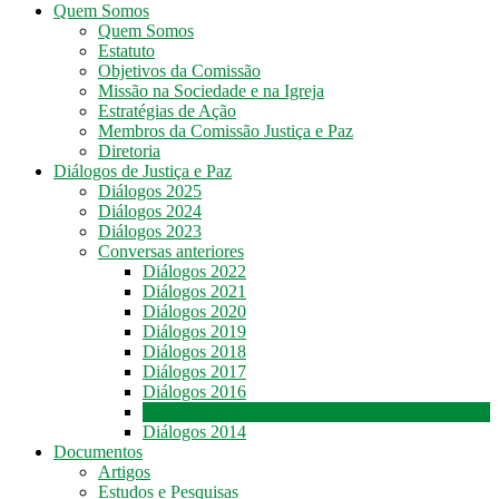
Quem Somos
Quem Somos
Comissão
Estatuto
Justiça
Objetivos da Comissão
e
Missão na Sociedade e na Igreja
Paz
Estratégias de Ação
DF
Membros da Comissão Justiça e Paz
–
Diretoria
Arquidiocese
Diálogos de Justiça e Paz
de
Diálogos 2025
Brasília
Diálogos 2024
Diálogos 2023
Conversas anteriores
Diálogos 2022
Diálogos 2021
Diálogos 2020
Diálogos 2019
Diálogos 2018
Diálogos 2017
Diálogos 2016
Diálogos 2015
Diálogos 2014
Documentos
Artigos
Estudos e Pesquisas