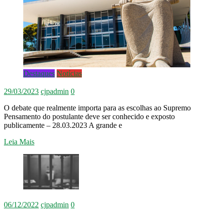
Misericórdia
–
07/12/2015
Destaques
Notícias
29/03/2023
cjpadmin
0
O debate que realmente importa para as escolhas ao Supremo
Pensamento do postulante deve ser conhecido e exposto
publicamente – 28.03.2023 A grande e
Leia Mais
06/12/2022
cjpadmin
0