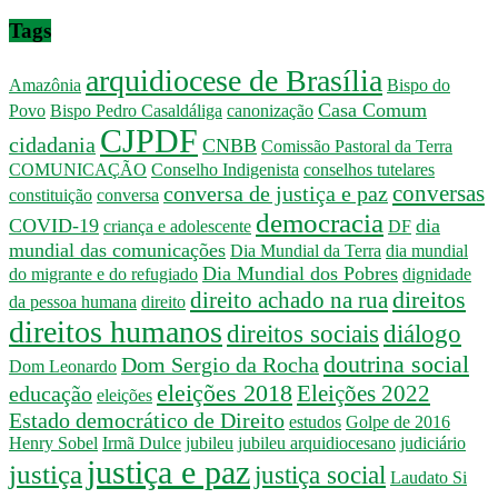
Tags
arquidiocese de Brasília
Amazônia
Bispo do
Casa Comum
Povo
Bispo Pedro Casaldáliga
canonização
CJPDF
cidadania
CNBB
Comissão Pastoral da Terra
COMUNICAÇÃO
Conselho Indigenista
conselhos tutelares
conversas
conversa de justiça e paz
constituição
conversa
democracia
COVID-19
dia
criança e adolescente
DF
mundial das comunicações
Dia Mundial da Terra
dia mundial
Dia Mundial dos Pobres
do migrante e do refugiado
dignidade
direitos
direito achado na rua
da pessoa humana
direito
direitos humanos
direitos sociais
diálogo
doutrina social
Dom Sergio da Rocha
Dom Leonardo
eleições 2018
Eleições 2022
educação
eleições
Estado democrático de Direito
estudos
Golpe de 2016
Henry Sobel
Irmã Dulce
jubileu
jubileu arquidiocesano
judiciário
justiça e paz
justiça
justiça social
Laudato Si