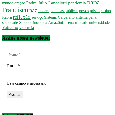
papa
Padre Júlio Lancelotti
pandemia
mundo
oração
Francisco
paz
Pobres
políticas públicas
povos
prisão
rabino
reflexão
Raoni
serviço
Sistema Carcerário
sistema penal
sociedade
Sínodo
sínodo da Amazônia
Terra
unidade
universidade
Vaticano
violência
Assine nossa newsletter
Email
*
Este campo é necessário