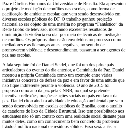
Paz e Direitos Humanos da Universidade de Brasília. Ela apresentou
o projeto de mediação de conflitos nas escolas, como forma de
pacificação do ambiente escolar, que vem sendo desenvolvido em
diversas escolas públicas do DF. O trabalho ganhou projeção
nacional ao ser objeto de uma matéria no programa “Fantástico” da
Rede Globo de televisão, mostrando excelentes resultados de
diminuição da violência escolar por meio de técnicas de mediação
de conflitos. Os próprios alunos são envolvidos no processo como
mediadores e as lideranças antes negativas, no sentido de
promoverem violência e desentendimento, passaram a ser agentes de
paz nas escolas.
A fala seguinte foi de Daniel Seidel, que foi um dos principais
articuladores do evento do dia anterior, a Caminhada da Paz. Daniel
mostrou a própria Caminhada como um exemplo entre várias
iniciativas concretas de defesa da paz e em favor de uma atitude que
não fique indiferente perante a violência. O ano de 2015 foi
proposto como ano da paz pela CNBB, no qual se pretende
incentivar reflexões, orações e ações sociais no país em favor da
paz. Daniel citou ainda a atividade de educação ambiental que vem
sendo desenvolvida em escolas católicas de Brasília, com o auxílio
de catadores de lixo da Cidade Estrutural. Isso tem possibilitado aos
estudantes não só um contato com uma realidade social distante para
muitos deles, como um conhecimento bem concreto do problema
ligado à política nacional de resíduos sólidos. Essa será, aliás, a