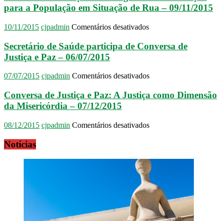
para a População em Situação de Rua – 09/11/2015
em
10/11/2015
cjpadmin
Comentários desativados
Conversa
de
Secretário de Saúde participa de Conversa de
Justiça
Justiça e Paz – 06/07/2015
e
Paz:
em
07/07/2015
cjpadmin
Comentários desativados
Dignidade
Secretário
e
de
Conversa de Justiça e Paz: A Justiça como Dimensão
Habitação
Saúde
da Misericórdia – 07/12/2015
para
participa
a
de
População
em
08/12/2015
cjpadmin
Comentários desativados
Conversa
em
Conversa
de
Situação
de
Notícias
Justiça
de
Justiça
e
Rua
e
Paz
–
Paz:
–
09/11/2015
A
06/07/2015
Justiça
como
Dimensão
da