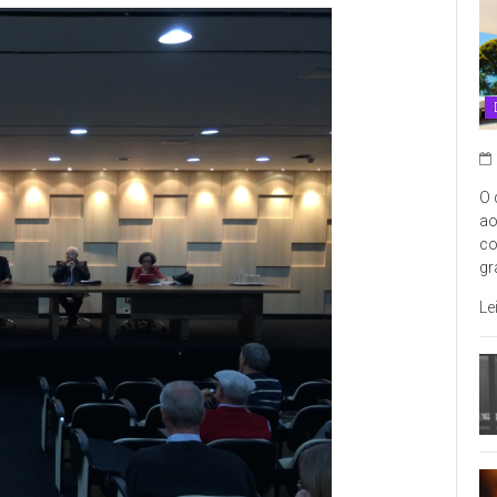
O 
ao
co
gr
Le