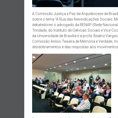
A Comissão Justiça e Paz da Arquidiocese de Brasí
sobre o tema “A Rua das Reivindicações Sociais: 
debatedores o advogado da RENAP (Rede Nacional d
Trindade, do Instituto de Ciências Sociais e Vice 
da Universidade de Brasília e a profa. Beatriz Var
Comissão Anísio Teixeira de Memória e Verdade,
desdobramentos e das respostas aos movimentos s