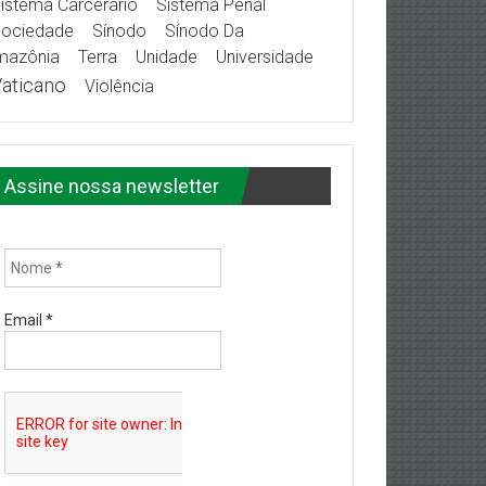
istema Carcerário
Sistema Penal
ociedade
Sínodo
Sínodo Da
mazônia
Terra
Unidade
Universidade
aticano
Violência
Assine nossa newsletter
Email
*