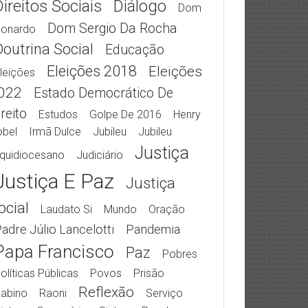
Direitos Sociais
Diálogo
Dom
Dom Sergio Da Rocha
eonardo
Doutrina Social
Educação
Eleições 2018
Eleições
leições
022
Estado Democrático De
reito
Estudos
Golpe De 2016
Henry
obel
Irmã Dulce
Jubileu
Jubileu
Justiça
quidiocesano
Judiciário
Justiça E Paz
Justiça
ocial
Laudato Si
Mundo
Oração
adre Júlio Lancelotti
Pandemia
Papa Francisco
Paz
Pobres
olíticas Públicas
Povos
Prisão
Reflexão
abino
Raoni
Serviço