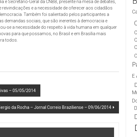
B
ília e Secretário-Geral da CNBB, presente na mesa de debates,
reivindicações e a necessidade de oferecer aos cidadãos
Ca
emocracia. Também foi salientado pelos participantes a
das demandas sociais, que são inerentes à democracia e
tou-se a necessidade do respeito à vida humana em qualquer
C
s novas para que possamos, no Brasil e em Brasília mais
ara todos.
C
C
P
E 
D
ctivas – 05/05/2014
Mu
Do
ergio da Rocha – Jornal Correio Braziliense – 09/06/2014
D