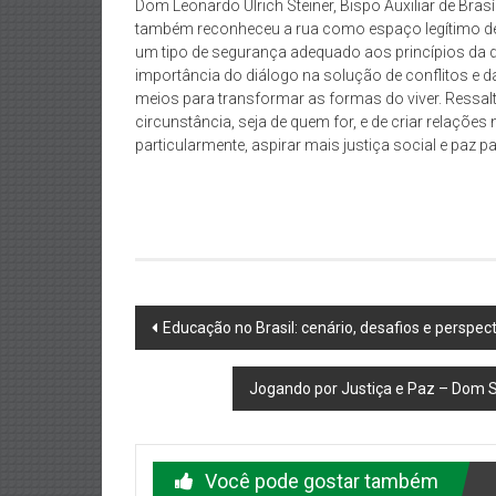
Dom Leonardo Ulrich Steiner, Bispo Auxiliar de Bras
também reconheceu a rua como espaço legítimo de 
um tipo de segurança adequado aos princípios da d
importância do diálogo na solução de conflitos e 
meios para transformar as formas do viver. Ressal
circunstância, seja de quem for, e de criar relaçõe
particularmente, aspirar mais justiça social e paz p
Navegação
Educação no Brasil: cenário, desafios e perspe
do
Jogando por Justiça e Paz – Dom S
post
Você pode gostar também