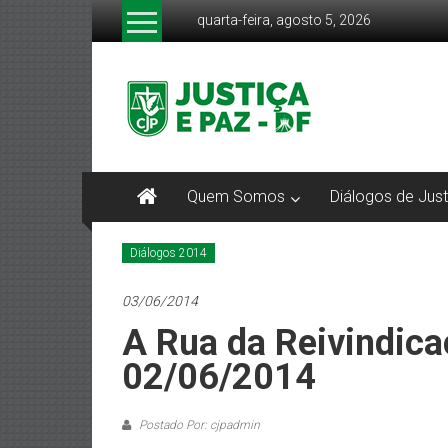
Pular
quarta-feira, agosto 5, 2026
para
o
CJP-
conteúdo
DF
Comissão
Justiça
Quem Somos
Diálogos de Just
e
Paz
DF
Diálogos 2014
–
Arquidiocese
03/06/2014
de
A Rua da Reivindica
Brasília
02/06/2014
Postado Por: cjpadmin