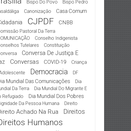
rasília
Bispo Do Povo
Bispo Pedro
Casa Comum
saldáliga
Canonização
CJPDF
Cidadania
CNBB
omissão Pastoral Da Terra
COMUNICAÇÃO
Conselho Indigenista
onselhos Tutelares
Constituição
Conversa De Justiça E
onversa
Conversas
az
COVID-19
Criança
Democracia
Adolescente
DF
ia Mundial Das Comunicações
Dia
ndial Da Terra
Dia Mundial Do Migrante E
Dia Mundial Dos Pobres
 Refugiado
ignidade Da Pessoa Humana
Direito
Direitos
Direito Achado Na Rua
Direitos Humanos