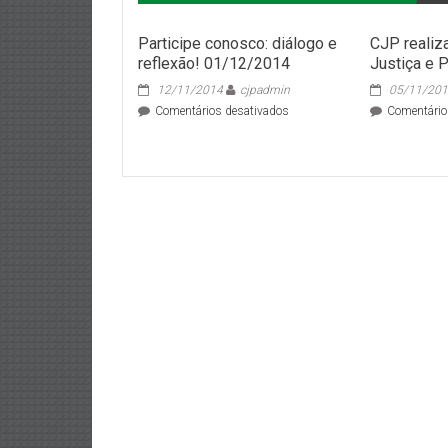
Participe conosco: diálogo e
CJP realiz
reflexão! 01/12/2014
Justiça e 
12/11/2014
cjpadmin
05/11/20
em
Comentários desativados
Comentário
Participe
conosco:
diálogo
e
reflexão!
01/12/2014