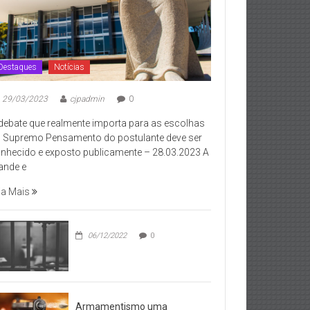
Destaques
Notícias
29/03/2023
cjpadmin
0
debate que realmente importa para as escolhas
 Supremo Pensamento do postulante deve ser
nhecido e exposto publicamente – 28.03.2023 A
ande e
ia Mais
06/12/2022
0
Armamentismo uma