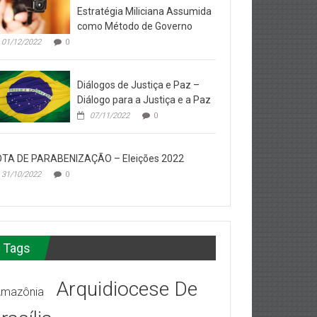
Estratégia Miliciana Assumida
como Método de Governo
01/12/2022
0
Diálogos de Justiça e Paz –
Diálogo para a Justiça e a Paz
07/11/2022
0
TA DE PARABENIZAÇÃO – Eleições 2022
31/10/2022
0
Tags
Arquidiocese De
mazônia