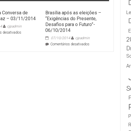
L
a Conversa de
Brasília após as eleições –
Paz – 03/11/2014
“Exigências do Presente,
Desafios para o Futuro”-
14
cjpadmin
06/10/2014
E
em
s desativados
CJP
2
07/10/2014
cjpadmin
realiza
em
Comentários desativados
Di
Conversa
Brasília
de
após
S
Justiça
as
e
eleições
Ar
Paz
–
–
“Exigências
03/11/2014
do
Presente,
S
Desafios
P
para
o
Futuro”-
06/10/2014
P
R